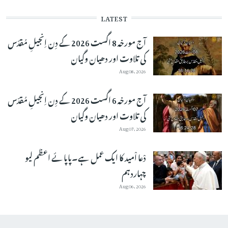
LATEST
آج مورخہ 8 اگست 2026 کے دِن اِنجیلِ مُقدّس
کی تلاوت اور دھیان وگیان
Aug 08, 2026
آج مورخہ 6 اگست 2026 کے دِن اِنجیلِ مُقدّس
کی تلاوت اور دھیان وگیان
Aug 07, 2026
دْعا اْمید کا ایک عمل ہے۔پاپائے اعظم لیو
چہاردہم
Aug 06, 2026