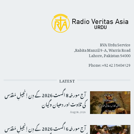
RVA Urdu Service
Rabita Manzil 9-A, Warris Road,
Lahore, Pakistan 54000
Phone: +92 42 35404129
LATEST
آج مورخہ 8 اگست 2026 کے دِن اِنجیلِ مُقدّس
کی تلاوت اور دھیان وگیان
Aug 08, 2026
آج مورخہ 6 اگست 2026 کے دِن اِنجیلِ مُقدّس