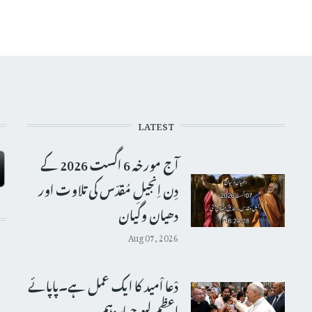
LATEST
آج مورخہ 6 اگست 2026 کے
دِن اِنجیلِ مُقدّس کی تلاوت اور
دھیان وگیان
Aug 07, 2026
دْعا اْمید کا ایک عمل ہے۔پاپائے
اعظم لیو چہاردہم