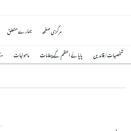
مرکزی صفحہ
ہمارے متعلق
شخصیات/قائدین
پاپائے اعظم کے پیغامات
ماحولیات
مک