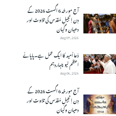
آج مورخہ 6 اگست 2026 کے
دِن اِنجیلِ مُقدّس کی تلاوت اور
دھیان وگیان
Aug 07, 2026
دْعا اْمید کا ایک عمل ہے۔پاپائے
اعظم لیو چہاردہم
Aug 06, 2026
آج مورخہ 6 اگست 2026 کے
دِن اِنجیلِ مُقدّس کی تلاوت اور
دھیان وگیان