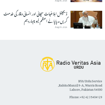
ڈیجیٹل ابلاغیات سچائی اور انسانی وقار کی خدمت
کریں۔پاپائے اعظم لیو چہاردہم
Aug 05, 2026
RVA Urdu Service
Rabita Manzil 9-A, Warris Road,
Lahore, Pakistan 54000
Phone: +92 42 35404129