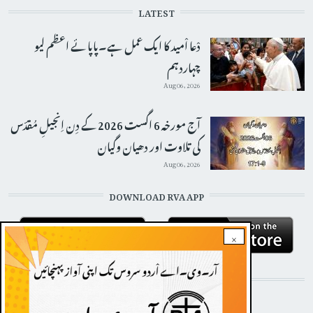
LATEST
دْعا اْمید کا ایک عمل ہے۔پاپائے اعظم لیو
چہاردہم
Aug 06, 2026
آج مورخہ 6 اگست 2026 کے دِن اِنجیلِ مُقدّس
کی تلاوت اور دھیان وگیان
Aug 06, 2026
DOWNLOAD RVA APP
×
STAY CONNECTED WITH US!