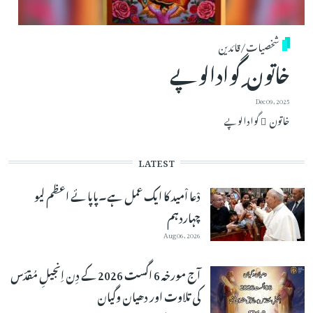
شخصیات/قائدین
خاتون ِ گوادالوپے
Dec 09, 2025
خاتون ِ گوادالوپے
LATEST
دْعا اْمید کا ایک عمل ہے۔پاپائے اعظم لیو
چہاردہم
Aug 06, 2026
آج مورخہ 6 اگست 2026 کے دِن اِنجیلِ مُقدّس
کی تلاوت اور دھیان وگیان
Aug 06, 2026