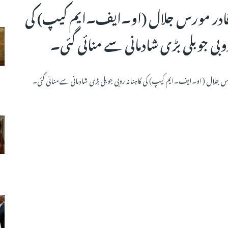
فادر مورس جلال (او۔ایف۔ایم کیپ) کی
روبی جوبلی بڑی شادمانی سے منائی گئی۔
رس جلال (او۔ایف۔ایم کیپ) کی کاہنانہ روبی جوبلی بڑی شادمانی سے منائی گئی۔