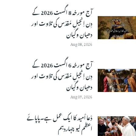
آج مورخہ 8 اگست 2026 کے
دِن اِنجیلِ مُقدّس کی تلاوت اور
دھیان وگیان
Aug 08, 2026
آج مورخہ 6 اگست 2026 کے
دِن اِنجیلِ مُقدّس کی تلاوت اور
دھیان وگیان
Aug 07, 2026
دْعا اْمید کا ایک عمل ہے۔پاپائے
اعظم لیو چہاردہم