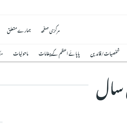
مرکزی صفحہ
ہمارے متعلق
شخصیات/قائدین
پاپائے اعظم کے پیغامات
ماحولیات
مک
 سال