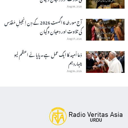
Aug 08, 2026
آج مورخہ 6 اگست 2026 کے دِن اِنجیلِ مُقدّس
کی تلاوت اور دھیان وگیان
Aug 07, 2026
دْعا اْمید کا ایک عمل ہے۔پاپائے اعظم لیو
چہاردہم
Aug 06, 2026