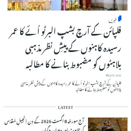
خبریں
فلپائن کے آرچ بشپ البرٹو اُئے کا عمر
رسیدہ کاہنوں کے پیشِ نظر مذہبی
بلاہٹوں کو مضبوط بنانے کا مطالبہ
May 05, 2026
فلپائن کے آرچ بشپ البرٹو اُئے کا عمر رسیدہ کاہنوں کے پیشِ نظر مذہبی
بلاہٹوں کو مضبوط بنانے کا مطالبہ
LATEST
آج مورخہ 8 اگست 2026 کے دِن اِنجیلِ مُقدّس
کی تلاوت اور دھیان وگیان