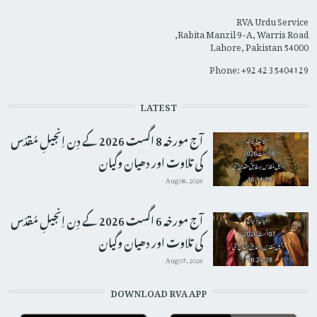
RVA Urdu Service
Rabita Manzil 9-A, Warris Road,
Lahore, Pakistan 54000
Phone: +92 42 35404129
LATEST
آج مورخہ 8 اگست 2026 کے دِن اِنجیلِ مُقدّس
کی تلاوت اور دھیان وگیان
Aug 08, 2026
آج مورخہ 6 اگست 2026 کے دِن اِنجیلِ مُقدّس
کی تلاوت اور دھیان وگیان
Aug 07, 2026
DOWNLOAD RVA APP