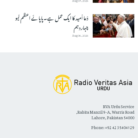
دْعا اْمید کا ایک عمل ہے۔پاپائے اعظم لیو
چہاردہم
Aug 06, 2026
RVA Urdu Service
Rabita Manzil 9-A, Warris Road,
Lahore, Pakistan 54000
Phone: +92 42 35404129