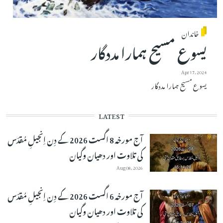
خاندان
یسوع مسیح ہمارا مددگار
Apr 17, 2024
یسوع مسیح ہمارا مددگار
LATEST
آج مورخہ 8 اگست 2026 کے دِن اِنجیلِ مُقدّس
کی تلاوت اور دھیان وگیان
Aug 08, 2026
آج مورخہ 6 اگست 2026 کے دِن اِنجیلِ مُقدّس
کی تلاوت اور دھیان وگیان
Aug 07, 2026