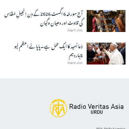
آج مورخہ 6 اگست 2026 کے دِن اِنجیلِ مُقدّس
کی تلاوت اور دھیان وگیان
Aug 07, 2026
دْعا اْمید کا ایک عمل ہے۔پاپائے اعظم لیو
چہاردہم
Aug 06, 2026
RVA Urdu Service