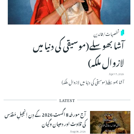
شخصیات/قائدین
آشا بھوسلے(موسیقی کی دنیا میں
لازوال ملکہ)
Apr 17, 2026
آشا بھوسلے(موسیقی کی دنیا میں لازوال ملکہ)
LATEST
آج مورخہ 8 اگست 2026 کے دِن اِنجیلِ مُقدّس
کی تلاوت اور دھیان وگیان
Aug 08, 2026