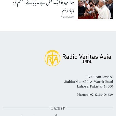
دْعا اْمید کا ایک عمل ہے۔پاپائے اعظم لیو
چہاردہم
Aug 06, 2026
RVA Urdu Service
Rabita Manzil 9-A, Warris Road,
Lahore, Pakistan 54000
Phone: +92 42 35404129
LATEST