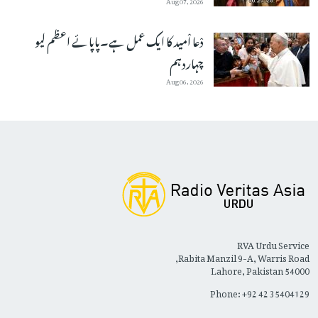
دْعا اْمید کا ایک عمل ہے۔پاپائے اعظم لیو
چہاردہم
Aug 06, 2026
RVA Urdu Service
Rabita Manzil 9-A, Warris Road,
Lahore, Pakistan 54000
Phone: +92 42 35404129