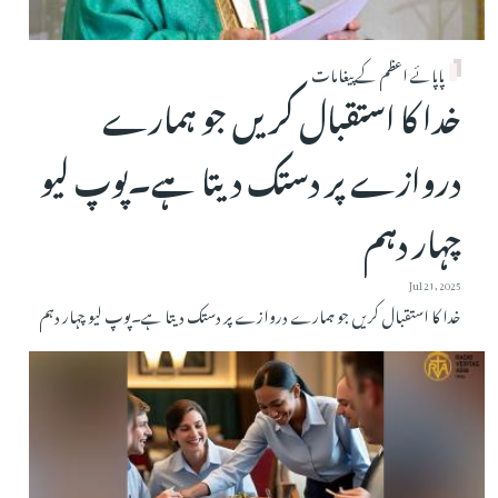
پاپائے اعظم کے پیغامات
خدا کا استقبال کریں جو ہمارے
دروازے پر دستک دیتا ہے۔پوپ لیو
چہار دہم
Jul 21, 2025
خدا کا استقبال کریں جو ہمارے دروازے پر دستک دیتا ہے۔پوپ لیو چہار دہم