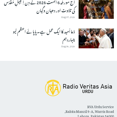
آج مورخہ 6 اگست 2026 کے دِن اِنجیلِ مُقدّس
کی تلاوت اور دھیان وگیان
Aug 07, 2026
دْعا اْمید کا ایک عمل ہے۔پاپائے اعظم لیو
چہاردہم
Aug 06, 2026
RVA Urdu Service
Rabita Manzil 9-A, Warris Road,
Lahore, Pakistan 54000