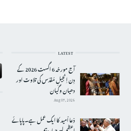
LATEST
آج مورخہ 6 اگست 2026 کے
دِن اِنجیلِ مُقدّس کی تلاوت اور
دھیان وگیان
Aug 07, 2026
دْعا اْمید کا ایک عمل ہے۔پاپائے
اعظم لیو چہاردہم