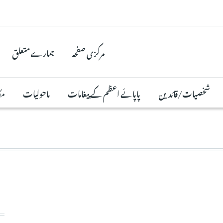
مرکزی صفحہ
ہمارے متعلق
شخصیات/قائدین
پاپائے اعظم کے پیغامات
ماحولیات
مک