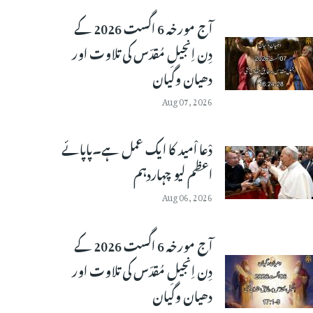
آج مورخہ 6 اگست 2026 کے
دِن اِنجیلِ مُقدّس کی تلاوت اور
دھیان وگیان
Aug 07, 2026
دْعا اْمید کا ایک عمل ہے۔پاپائے
اعظم لیو چہاردہم
Aug 06, 2026
آج مورخہ 6 اگست 2026 کے
دِن اِنجیلِ مُقدّس کی تلاوت اور
دھیان وگیان