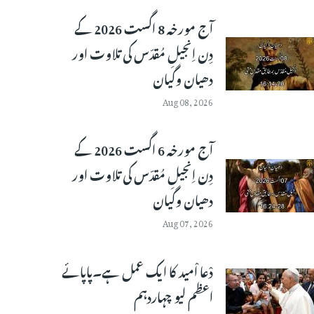
آج مورخہ 8 اگست 2026 کے
دِن اِنجیلِ مُقدّس کی تلاوت اور
دھیان وگیان
Aug 08, 2026
آج مورخہ 6 اگست 2026 کے
دِن اِنجیلِ مُقدّس کی تلاوت اور
دھیان وگیان
Aug 07, 2026
دْعا اْمید کا ایک عمل ہے۔پاپائے
اعظم لیو چہاردہم