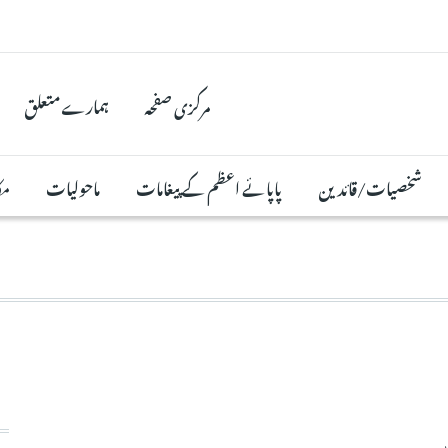
مرکزی صفحہ
ہمارے متعلق
شخصیات/قائدین
پاپائے اعظم کے پیغامات
ماحولیات
مک