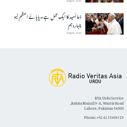
دْعا اْمید کا ایک عمل ہے۔پاپائے اعظم لیو
چہاردہم
Aug 06, 2026
RVA Urdu Service
Rabita Manzil 9-A, Warris Road,
Lahore, Pakistan 54000
Phone: +92 42 35404129