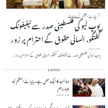
پاپائے اعظم کے پیغامات
پوپ لیو کی فلسطینی صدر سے ٹیلیفونک
گفتگو، انسانی حقوق کے احترام پر زور
Jul 22, 2025
پوپ لیو کی فلسطینی صدر سے ٹیلیفونک گفتگو، انسانی حقوق کے احترام پر زور
LATEST
دْعا اْمید کا ایک عمل ہے۔پاپائے اعظم لیو
چہاردہم
Aug 06, 2026
آج مورخہ 6 اگست 2026 کے دِن اِنجیلِ مُقدّس