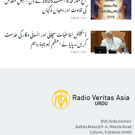
کی تلاوت اور دھیان وگیان
Aug 06, 2026
ڈیجیٹل ابلاغیات سچائی اور انسانی وقار کی خدمت
کریں۔پاپائے اعظم لیو چہاردہم
Aug 05, 2026
RVA Urdu Service
Rabita Manzil 9-A, Warris Road,
Lahore, Pakistan 54000