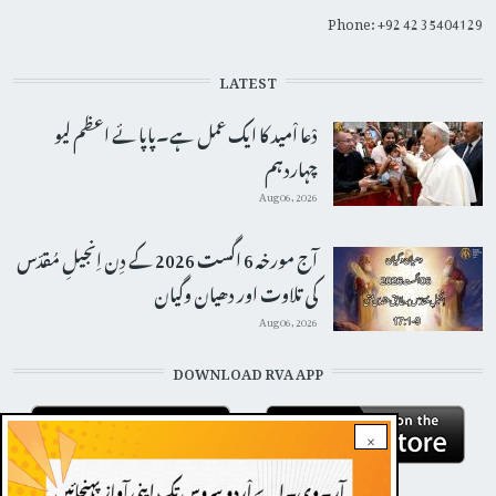
Phone: +92 42 35404129
LATEST
دْعا اْمید کا ایک عمل ہے۔پاپائے اعظم لیو
چہاردہم
Aug 06, 2026
آج مورخہ 6 اگست 2026 کے دِن اِنجیلِ مُقدّس
کی تلاوت اور دھیان وگیان
Aug 06, 2026
DOWNLOAD RVA APP
×