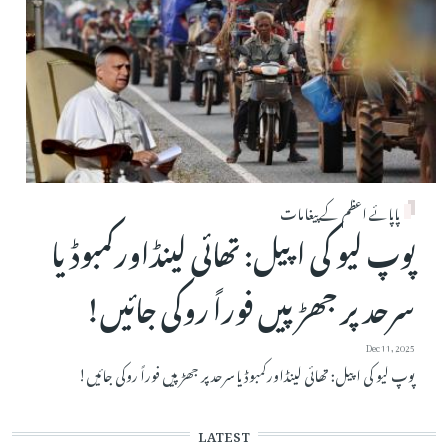
پاپائے اعظم کے پیغامات
پوپ لیو کی اپیل: تھائی لینڈاورکمبوڈیا
سرحد پر جھڑپیں فوراً روکی جائیں!
Dec 11, 2025
پوپ لیو کی اپیل: تھائی لینڈاورکمبوڈیا سرحد پر جھڑپیں فوراً روکی جائیں!
LATEST