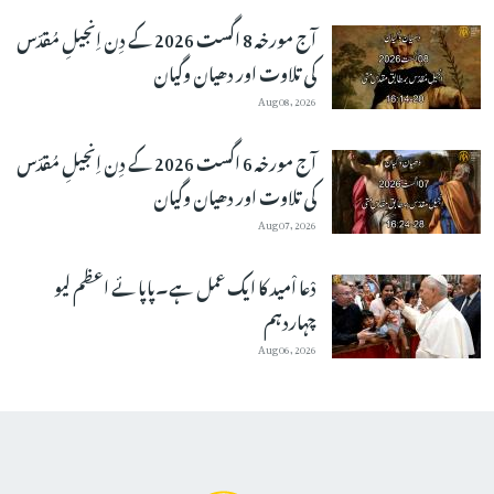
آج مورخہ 8 اگست 2026 کے دِن اِنجیلِ مُقدّس
کی تلاوت اور دھیان وگیان
Aug 08, 2026
آج مورخہ 6 اگست 2026 کے دِن اِنجیلِ مُقدّس
کی تلاوت اور دھیان وگیان
Aug 07, 2026
دْعا اْمید کا ایک عمل ہے۔پاپائے اعظم لیو
چہاردہم
Aug 06, 2026