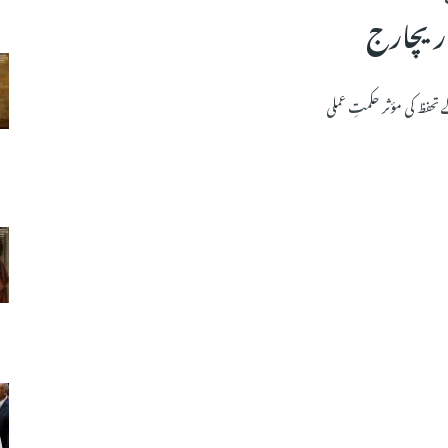
ریچارج
ے تحفظ کی مؤثر حکمتِ عملی