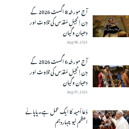
آج مورخہ 8 اگست 2026 کے
دِن اِنجیلِ مُقدّس کی تلاوت اور
دھیان وگیان
Aug 08, 2026
آج مورخہ 6 اگست 2026 کے
دِن اِنجیلِ مُقدّس کی تلاوت اور
دھیان وگیان
Aug 07, 2026
دْعا اْمید کا ایک عمل ہے۔پاپائے
اعظم لیو چہاردہم