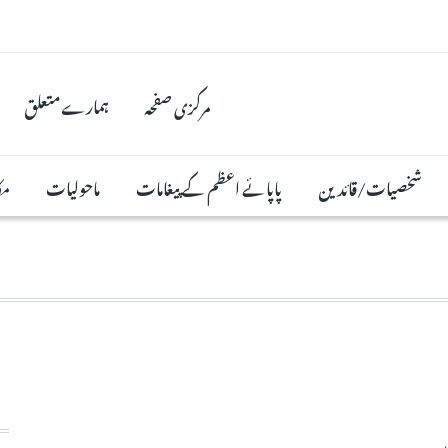
مرکزی صفحہ
ہمارے متعلق
شخصیات/قائدین
پاپائے اعظم کے پیغامات
ماحولیات
مک