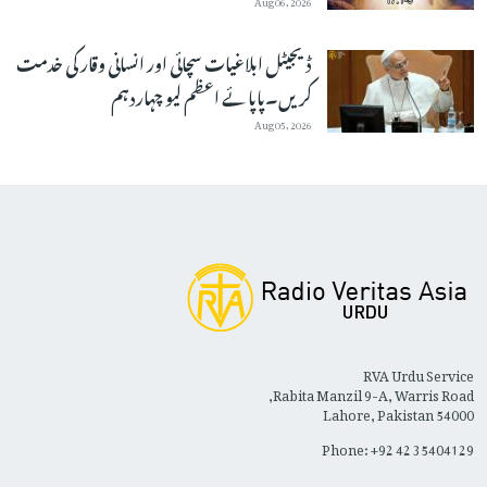
ڈیجیٹل ابلاغیات سچائی اور انسانی وقار کی خدمت
کریں۔پاپائے اعظم لیو چہاردہم
Aug 05, 2026
RVA Urdu Service
Rabita Manzil 9-A, Warris Road,
Lahore, Pakistan 54000
Phone: +92 42 35404129