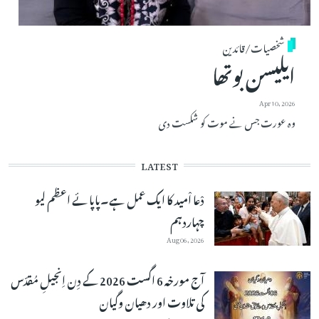
شخصیات/قائدین
ایلیسن بوتھا
Apr 10, 2026
وہ عورت جس نے موت کو شکست دی
LATEST
دْعا اْمید کا ایک عمل ہے۔پاپائے اعظم لیو
چہاردہم
Aug 06, 2026
آج مورخہ 6 اگست 2026 کے دِن اِنجیلِ مُقدّس
کی تلاوت اور دھیان وگیان
Aug 06, 2026