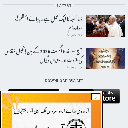
LATEST
دْعا اْمید کا ایک عمل ہے۔پاپائے اعظم لیو
چہاردہم
Aug 06, 2026
آج مورخہ 6 اگست 2026 کے دِن اِنجیلِ مُقدّس
کی تلاوت اور دھیان وگیان
Aug 06, 2026
DOWNLOAD RVA APP
×
STAY CONNECTED WITH US!