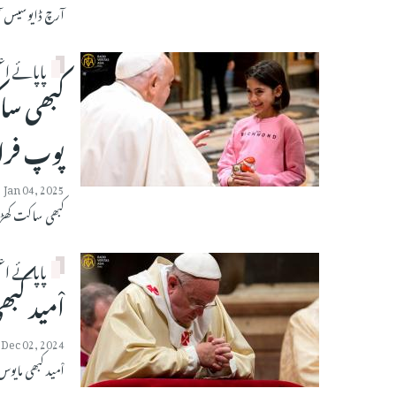
آرچ ڈایوسیس آف لاہور میں ج
پاپائے ا
کبھی سا
پوپ فر
Jan 04, 2025
کبھی ساکت کھڑ
پاپائے ا
اْمید ک
Dec 02, 2024
اْمید کبھی مای