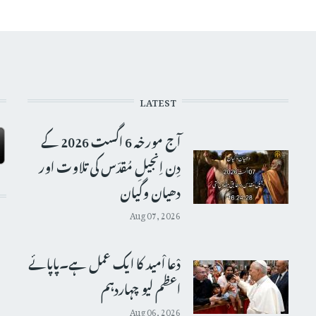
LATEST
آج مورخہ 6 اگست 2026 کے
دِن اِنجیلِ مُقدّس کی تلاوت اور
دھیان وگیان
Aug 07, 2026
دْعا اْمید کا ایک عمل ہے۔پاپائے
اعظم لیو چہاردہم
Aug 06, 2026