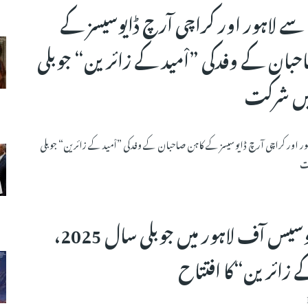
سے لاہور اور کراچی آرچ ڈایوسیسز کے
حبان کے وفدکی ”اْمید کے زائرین“ جوبلی
ور اور کراچی آرچ ڈایوسیسز کے کاہن صاحبان کے وفدکی ”اْمید کے زائرین“ جوبلی
آرچ ڈایوسیس آف لاہور میں جوبلی سال 2025،
ے زائرین“کا افتتاح