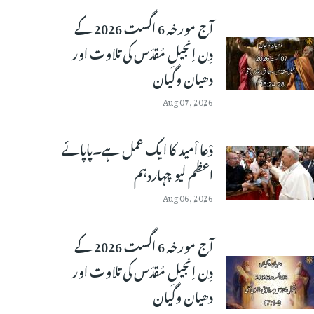
آج مورخہ 6 اگست 2026 کے
دِن اِنجیلِ مُقدّس کی تلاوت اور
دھیان وگیان
Aug 07, 2026
دْعا اْمید کا ایک عمل ہے۔پاپائے
اعظم لیو چہاردہم
Aug 06, 2026
آج مورخہ 6 اگست 2026 کے
دِن اِنجیلِ مُقدّس کی تلاوت اور
دھیان وگیان