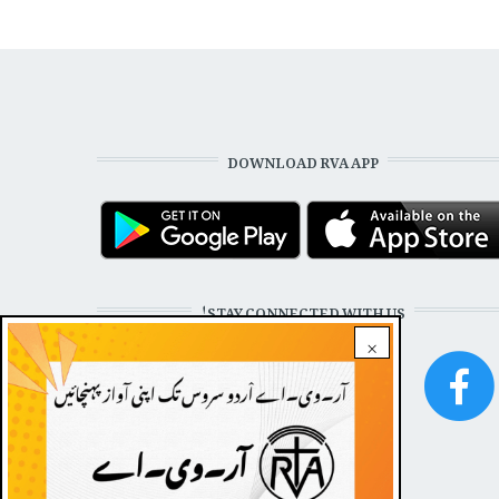
DOWNLOAD RVA APP
STAY CONNECTED WITH US!
×