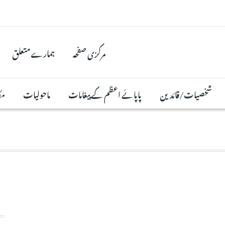
مرکزی صفحہ
ہمارے متعلق
شخصیات/قائدین
پاپائے اعظم کے پیغامات
ماحولیات
مک