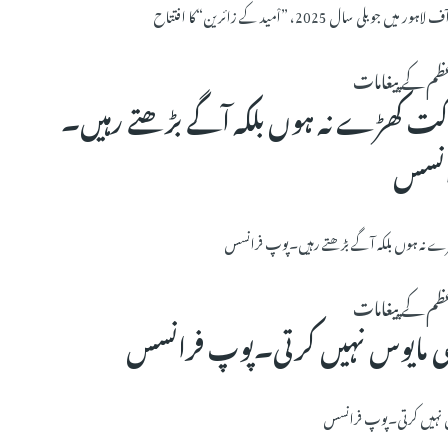
وبلی سال 2025، ”اْمید کے زائرین“کا افتتاح
عظم کے پیغامات
کت کھڑے نہ ہوں بلکہ آگے بڑھتے رہیں۔
انسس
ے نہ ہوں بلکہ آگے بڑھتے رہیں۔پوپ فرانسس
عظم کے پیغامات
بھی مایوس نہیں کرتی۔پوپ فرانسس
وس نہیں کرتی۔پوپ فرانسس