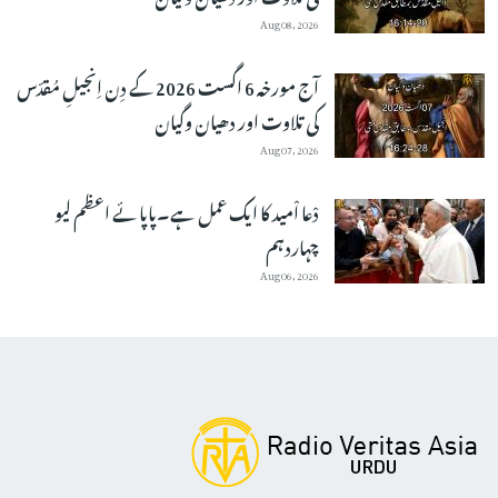
Aug 08, 2026
آج مورخہ 6 اگست 2026 کے دِن اِنجیلِ مُقدّس
کی تلاوت اور دھیان وگیان
Aug 07, 2026
دْعا اْمید کا ایک عمل ہے۔پاپائے اعظم لیو
چہاردہم
Aug 06, 2026