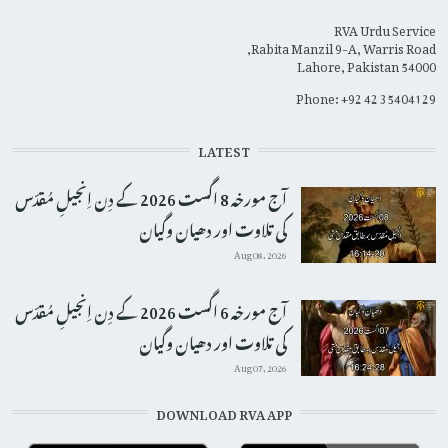
RVA Urdu Service
Rabita Manzil 9-A, Warris Road,
Lahore, Pakistan 54000
Phone: +92 42 35404129
LATEST
آج مورخہ 8 اگست 2026 کے دِن اِنجیلِ مُقدّس
کی تلاوت اور دھیان وگیان
Aug 08, 2026
آج مورخہ 6 اگست 2026 کے دِن اِنجیلِ مُقدّس
کی تلاوت اور دھیان وگیان
Aug 07, 2026
DOWNLOAD RVA APP