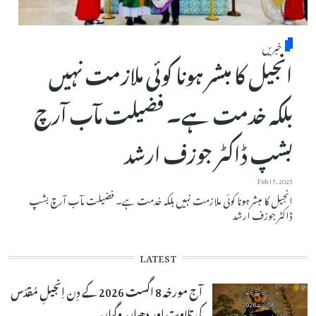
خبریں
انجیل کا مبشر ہونا کوئی ملازمت نہیں
بلکہ خدمت ہے۔ فضیلت مآب آرچ
بشپ ڈاکٹر جوزف ارشد
Feb 17, 2025
انجیل کا مبشر ہونا کوئی ملازمت نہیں بلکہ خدمت ہے۔ فضیلت مآب آرچ بشپ
ڈاکٹر جوزف ارشد
LATEST
آج مورخہ 8 اگست 2026 کے دِن اِنجیلِ مُقدّس
کی تلاوت اور دھیان وگیان