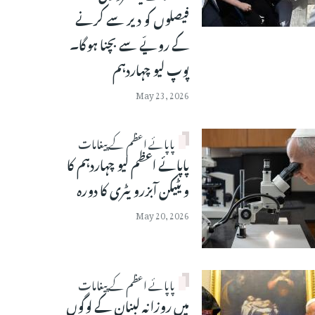
فیصلوں کو دیر سے کرنے
کے رویّے سے بچنا ہوگا۔
پوپ لیو چہاردہم
May 23, 2026
پاپائے اعظم کے پیغامات
پاپائے اعظم لیو چہاردہم کا
ویٹیکن آبزرویٹری کا دورہ
May 20, 2026
پاپائے اعظم کے پیغامات
میں روزانہ لبنان کے لوگوں