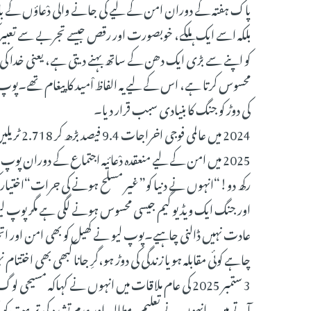
پاک ہفتہ کے دوران امن کے لیے کی جانے والی دْعاؤں کے باوج
بلکہ اسے ایک ہلکے، خوبصورت اور رقص جیسے تجربے سے تعبیر 
کو اپنے سے بڑی ایک دھن کے ساتھ بہنے دیتی ہے، یعنی خدا ک
محسوس کرتا ہے، اس کے لیے یہ الفاظ اْمید کا پیغام تھے۔پوپ
کی دوڑ کو جنگ کا بنیادی سبب قرار دیا۔
2025 میں امن کے لیے منعقدہ دْعائیہ اجتماع کے دوران پو
رکھ دو!“انہوں نے دنیا کو”غیر مسلح ہونے کی جرات“اختیار
اور جنگ ایک ویڈیو گیم جیسی محسوس ہونے لگی ہے مگر پوپ 
عادت نہیں ڈالنی چاہیے۔پوپ لیو نے کھیل کو بھی امن اور اتحاد 
چاہے کوئی مقابلہ ہو یا زندگی کی دوڑ ہو،گرِ جانا کبھی بھی اختتام 
3 ستمبر 2025 کی عام ملاقات میں انہوں نے کہاکہ مسی
آتے ہیں۔انہوں نے تعلیم، مطالعہ اور عدم تشدد کی تربیت کو ب