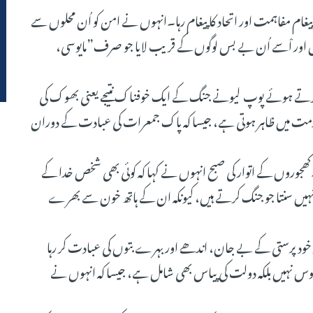
ا پیغام مفاہمت اور اتحاد کا پیغام رہا۔انہوں نے امن کو اُن محلوں سے
ں اور اْسے اُن بے بس لوگوں کے قریب لایا جو صرف”مایوسی،
ب کرتے ہوئے پوپ لیونے جنگ کے ایک خوفناک نتیجے یعنی بھوک کی
 خدمت میں ظاہر ہوتی ہے، جیسا کہ پاک جمعرات کی عبادت کے دوران
کھجوروں کے اتوار کی صبح انہوں نے کہا کہ کوئی بھی شخص خدا کے
عا نہیں سنتا جو جنگ کرتے ہیں، کیونکہ ان کے ہاتھ خون سے بھرے
ر خود پرستی کے بے جان، اندھے اور بہرے بتوں کی عبادت کر رہا
ہوس نہیں بلکہ دولت کی پیاس بھی شامل ہے، جیسا کہ انہوں نے