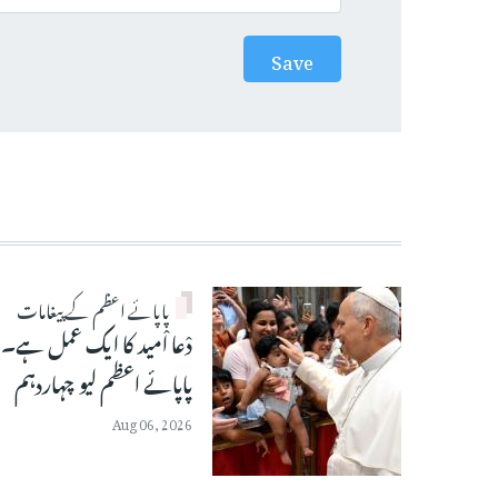
پاپائے اعظم کے پیغامات
دْعا اْمید کا ایک عمل ہے۔
پاپائے اعظم لیو چہاردہم
Aug 06, 2026