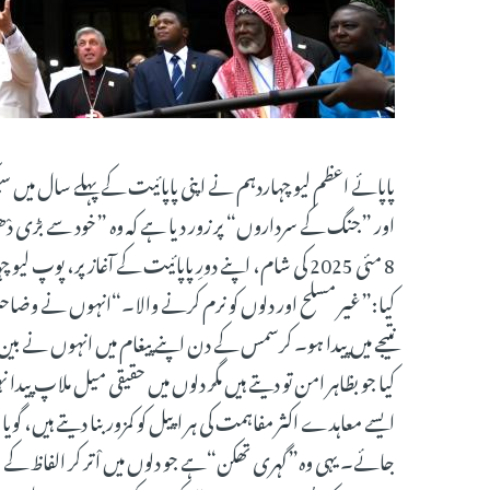
پاپائے اعظم لیو چہاردہم نے اپنی پاپائیت کے پہلے سال میں 
اور ”جنگ کے سرداروں“ پر زور دیا ہے کہ وہ ”خود سے بڑی د
8 مئی 2025 کی شام، اپنے دورِ پاپائیت کے آغاز پر، 
کیا:”غیر مسلح اور دلوں کو نرم کرنے والا۔“انہوں نے وضاح
نتیجے میں پیدا ہو۔ کرسمس کے دن اپنے پیغام میں انہوں نے بی
کیا جو بظاہر امن تو دیتے ہیں مگر دلوں میں حقیقی میل ملاپ پیدا
ایسے معاہدے اکثر مفاہمت کی ہر اپیل کو کمزور بنا دیتے ہیں، 
جائے۔ یہی وہ”گہری تھکن“ہے جو دلوں میں اْتر کر الفاظ کے 