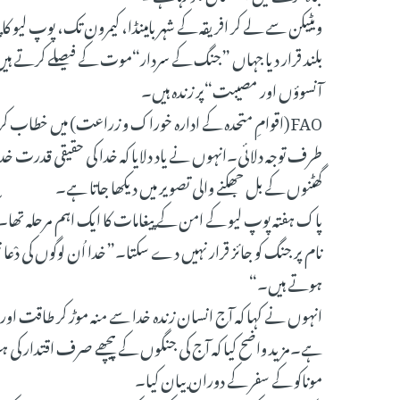
ویٹیکن سے لے کر افریقہ کے شہر بامینڈا، کیمرون تک، پوپ لیو ک
بلند قرار دیا جہاں ”جنگ کے سردار“موت کے فیصلے کرتے ہی
آنسوؤں اور مصیبت“پر زندہ ہیں۔
FAO (اقوامِ متحدہ کے ادارہ خوراک و زراعت) میں خطا
طرف توجہ دلائی۔انہوں نے یاد دلایا کہ خدا کی حقیقی قدرت
گھٹنوں کے بل جھکنے والی تصویر میں دیکھا جاتا ہے۔
پاک ہفتہ پوپ لیو کے امن کے پیغامات کا ایک اہم مرحلہ تھا۔
نام پر جنگ کو جائز قرار نہیں دے سکتا۔”خدا اُن لوگوں کی دْ
ہوتے ہیں۔“
انہوں نے کہا کہ آج انسان زندہ خدا سے منہ موڑ کر طاقت او
ہے۔مزید واضح کیا کہ آج کی جنگوں کے پیچھے صرف اقتدار کی 
موناکو کے سفر کے دوران بیان کیا۔