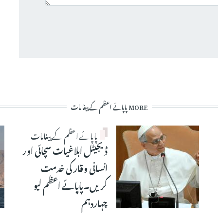
MORE پاپائے اعظم کے پیغامات
پاپائے اعظم کے پیغامات
ڈیجیٹل ابلاغیات سچائی اور
انسانی وقار کی خدمت
کریں۔پاپائے اعظم لیو
چہاردہم