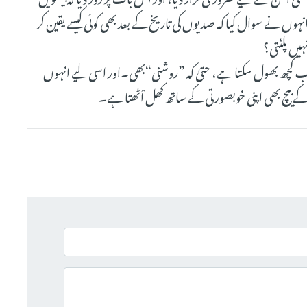
وں نے سوال کیا کہ صدیوں کی تاریخ کے بعد بھی کوئی کیسے یقین کر
یں پلٹتی؟
سب کچھ بھول سکتا ہے، حتیٰ کہ ”روشنی“بھی۔اور اسی لیے انہوں
 بیچ بھی اپنی خوبصورتی کے ساتھ کھل اْٹھتا ہے۔