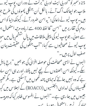
25 دسمبر کو”اُوربی ایٹ اوربی“برکت کے دوران، پوپ لیو ن
ملاپ جو اچانک اُگ آئے، بالکل اُن جنگلی پھولوں کی طرح ج
ہیں۔ پوپ لیو نے دْعا کی:”یہ امن ضرور آئے، کیونکہ دنیا ک
روم کی تقاریر میں ”امن“کا لفظ 400
سے ہوئی، جو پوپ لیو کی پہلی ملاقات میں پال ششم ہال میں مو
پوپ لیو نے صحافیوں سے کہا:”آپ جنگوں کی حقیقت بیان کرن
صفِ اوّل پر ہیں۔“
انہوں نے ایسی صحافت کی حوصلہ افزائی کی جو ہمیں ”برجِ باب
سکے۔کیونکہ امن جھنڈوں کے نیچے نہیں پلتا، اور نہ ہی امن س
ہے کہ وہ نہیں جانتے کہ تباہی چند لمحوں میں آ سکتی ہے، مگر تع
کلیسیاؤں کی امدادی ایجنسی
جیبوں میں جا رہی ہے۔“انہوں نے افسوس ظاہر کیا کہ وہ پیسہ جو 
تباہ کرنے میں استعمال ہو رہا ہے۔