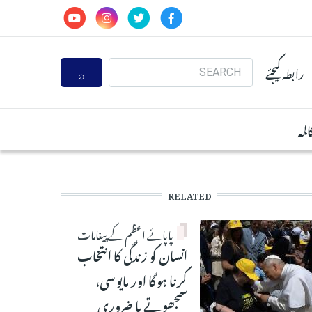
Search
رابطہ کیجئے
المہ
RELATED
پاپائے اعظم کے پیغامات
انسان کو زندگی کا انتخاب
کرنا ہوگا اور مایوسی،
سمجھوتے یا ضروری