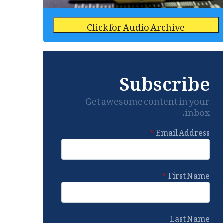
Click for Audio Archive
Subscribe
Get awesome content in your
inbox.
Email Address
First Name
Last Name