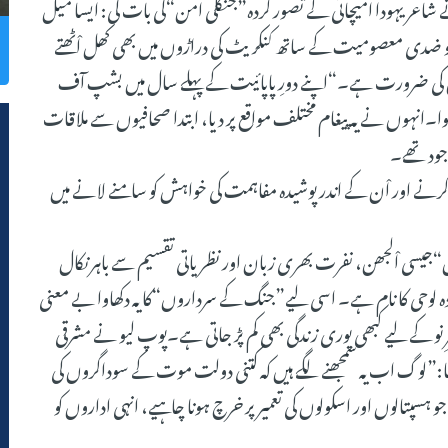
ے شاعر یہودا امیچائی کے تصور کردہ”جنگلی امن“کی بات کی: ایسا میل
و ضدی معصومیت کے ساتھ کنکریٹ کی دراڑوں میں بھی کھل اْٹھتے
و اس کی ضرورت ہے۔“اپنے دورِ پاپائیت کے پہلے سال میں بشپ آف
 سے زیادہ مرتبہ استعمال ہوا۔انہوں نے یہ پیغام مختلف مواقع پر دیا، ابتدا صحافیوں سے ملاقات
جود تھے۔
ے اور اْن کے اندر پوشیدہ مفاہمت کی خواہش کو سامنے لانے میں
ل“جیسی اْلجھن، نفرت بھری زبان اور نظریاتی تقسیم سے باہر نکال
ادہ لوحی کا نام ہے۔ اسی لیے”جنگ کے سرداروں“کا یہ دکھاوا بے معنی
میرِ نو کے لیے کبھی پوری زندگی بھی کم پڑ جاتی ہے۔پوپ لیو نے مشرقی
وں (ROACO) کے اجلاس میں کہا:”لوگ اب یہ سمجھنے لگے ہیں کہ کتنی دولت موت کے سوداگروں کی
ہسپتالوں اور اسکولوں کی تعمیر پر خرچ ہونا چاہیے، انہی اداروں کو