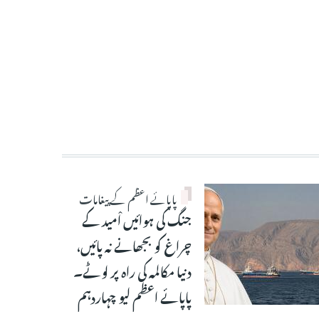
پاپائے اعظم کے پیغامات
جنگ کی ہوائیں اْمید کے
چراغ کو بجھانے نہ پائیں،
دنیا مکالمہ کی راہ پر لوٹے۔
پاپائے اعظم لیو چہاردہم