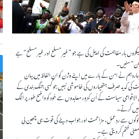
سیکڑوں بار مفاہمت کی اپیل کی ہے جو ”غیر مسلح اور غیر مسلح“ ہے
ْھن“ سنیں۔
پوپ لیو چہاردہم نے امن کے بارے میں اپنے وژن کو ان الفاظ میں بیان
ت کی کہ یہ صرف ہتھیاروں کی خاموشی نہیں جو کسی جنگ بندی کے
ن الاقوامی سیاست کے اُن کمزور معاہدوں سے خود کو واضح طور پر الگ
 نہیں کرتے۔
گویا لوگوں سے ردِعمل، مزاحمت اور جواب دینے کی قوت ہی چھین لی
معنی ختم کر دیتی ہے۔