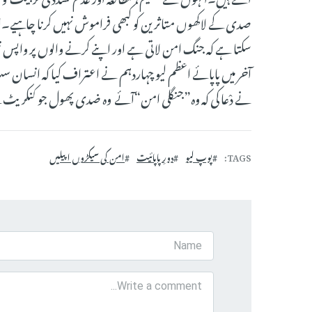
صدی کے لاکھوں متاثرین کو کبھی فراموش نہیں کرنا چاہیے۔انہ
سکتا ہے کہ جنگ امن لاتی ہے اور اپنے کرنے والوں پر واپس نہ
آخر میں پاپائے اعظم لیو چہاردہم نے اعتراف کیا کہ انسان 
نے دْعا کی کہ وہ”جنگلی امن“آئے وہ ضدی پھول جو کنکریٹ کے
TAGS
پوپ لیو
دورِ پاپائیت
امن کی سیکڑوں اپیلیں