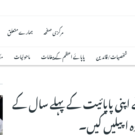
مرکزی صفحہ
ہمارے متعلق
شخصیات/قائدین
پاپائے اعظم کے پیغامات
ماحولیات
مک
 اپنی پاپائیت کے پہلے سال کے