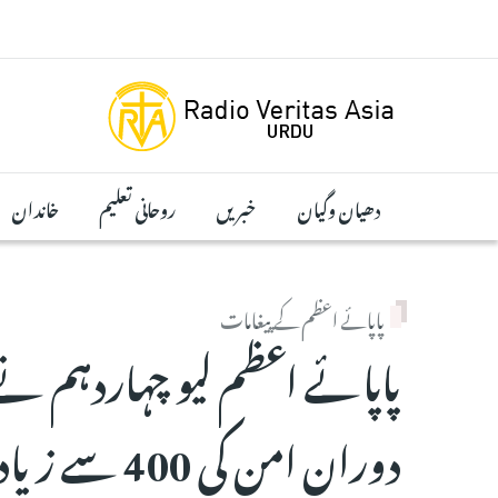
Skip to main conten
دھیان وگیان
خبریں
روحانی تعلیم
خاندان
پاپائے اعظم کے پیغامات
پاپائے اعظم لیو چہاردہم نے
دوران امن کی 400 سے زیادہ اپیلیں کیں۔