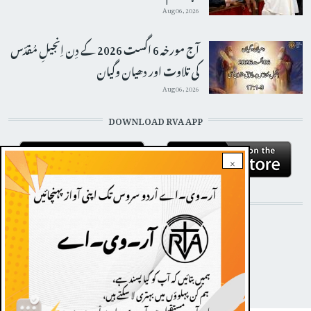
Aug 06, 2026
آج مورخہ 6 اگست 2026 کے دِن اِنجیلِ مُقدّس
کی تلاوت اور دھیان وگیان
Aug 06, 2026
DOWNLOAD RVA APP
×
STAY CONNECTED WITH US!