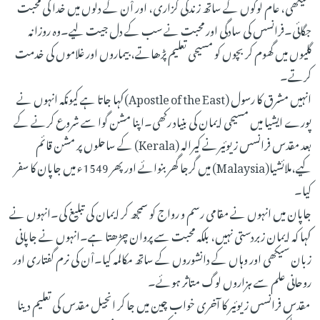
سیکھی، عام لوگوں کے ساتھ زندگی گزاری، اور اْن کے دلوں میں خدا کی محبت
جگائی۔فرانسس کی سادگی اور محبت نے سب کے دل جیت لیے۔وہ روزانہ
گلیوں میں گھوم کر بچوں کو مسیحی تعلیم پڑھاتے، بیماروں اور غلاموں کی خدمت
کرتے۔
انہیں مشرق کا رسول (Apostle of the East)کہا جاتا ہے کیونکہ انہوں نے
پورے ایشیا میں مسیحی ایمان کی بنیاد رکھی۔اپنا مشن گوا سے شروع کرنے کے
بعد مقدس فرانسس زیوئیرنے کیرالہ (Kerala) کے ساحلوں پر مشن قائم
کیے،ملائشیا(Malaysia) میں گرجا گھر بنوائے اور پھر 1549ء میں جاپان کا سفر
کیا۔
جاپان میں انہوں نے مقامی رسم و رواج کو سمجھ کر ایمان کی تبلیغ کی۔انہوں نے
کہا کہ ایمان زبردستی نہیں، بلکہ محبت سے پروان چڑھتا ہے۔انہوں نے جاپانی
زبان سیکھی اور وہاں کے دانشوروں کے ساتھ مکالمہ کیا۔اْن کی نرم گفتاری اور
روحانی علم سے ہزاروں لوگ متاثر ہوئے۔
مقدس فرانسس زیوئیر کا آخری خواب چین میں جا کر انجیل مقدس کی تعلیم دینا