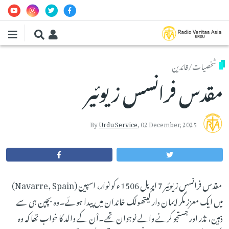
Skip to main conten
شخصیات/قائدین
مقدس فرانسس زیوئیر
By
Urdu Service
,
02 December, 2025
مقدس فرانسس زیوئیر 7 اپریل 1506ء کو نوار، اسپین (Navarre, Spain)
میں ایک معزز مگر ایمان دار کیتھولک خاندان میں پیدا ہوئے۔وہ بچپن ہی سے
ذہین، نڈر اور جستجو کرنے والے نوجوان تھے۔اْن کے والد کا خواب تھا کہ وہ