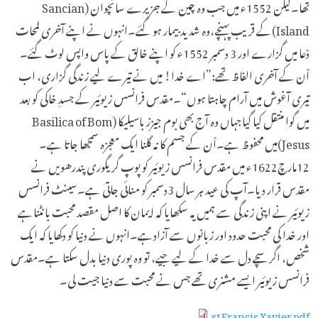
تھا۔لیکن 1552ء میں جب وہ چین کے جزیرے سانچوان (Sancian
Island)کے قریب پہنچے،وہ شدید بیمار ہو گئے۔انہوں نے اپنے آخری لمحات
دْعا میں گزارے اور 3 دسمبر 1552ء کو اپنے خالق کے پاس واپس لوٹ گئے۔
اْن کے آخری الفاظ تھے:”اے خدا! میں نے تیرے لیے زندگی گزاری، اب
تیری آغوش میں آرام چاہتا ہوں“۔مقدس فرانسس زیوئیر کے جسدِ خاکی کو بعد
میں گوا منتقل کیا گیاجہاں وہ آج بھی بوم جیزز باسیلیکا (Basilica of Bom
Jesus)میں محفوظ ہے۔اْن کے جسم کا نہ گلنا ایک معجزہ سمجھا جاتا ہے۔
12مارچ1622ء میں مقدس فرانسس زیوئیر کو پوپ گر یگوری پندرھویں نے
مقدس قرار دیا۔آپ کی عید ہر سال 3دسمبر کو منائی جاتی ہے۔سینٹ فرانسس
زیوئیر نے اپنی زندگی سے ہمیں یہ سکھایا کہ ایمان کا اصل مقصد محبت بانٹناہے
اور خدا کی محبت حدود اور زبانوں سے آزادہے۔انہوں نے دنیا کو دکھایا کہ ایک
شخص، اگر سچے دل سے خدا کے لیے جیے، تو وہ پوری دنیا بدل سکتا ہے۔مقدس
فرانسس زیوئیر ایسے مشنری تھے جس نے محبت سے دنیا جیت لی۔
st Francis Xavier.pdf