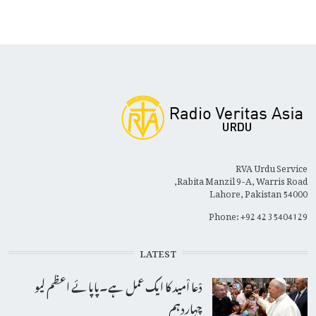
RVA Urdu Service
Rabita Manzil 9-A, Warris Road,
Lahore, Pakistan 54000
Phone: +92 42 35404129
LATEST
دْعا اْمید کا ایک عمل ہے۔پاپائے اعظم لیو
چہاردہم