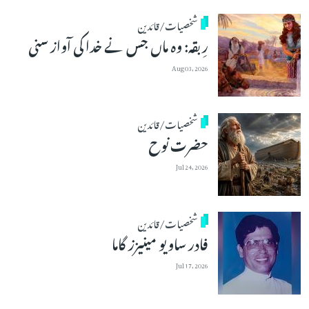
شخصیات/قائدین
رِبقہ: وہ ماں جس نے خدا کی آواز سنی
Aug 03, 2026
شخصیات/قائدین
حضرت نوح
Jul 24, 2026
شخصیات/قائدین
فادر ساویو مینیزز گاما
Jul 17, 2026