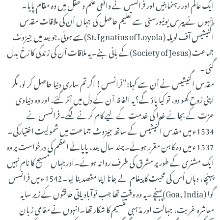
ایک عالم اور رہنمابنیں اور فرانسس نے واقعی علم و عقل میں وہ مقام پایا۔
انہوں نے پیرس یونیورسٹی سے تعلیم حاصل کی جہاں اْن کی ملاقات مقدس
اگنیشیس آف لویلہ (St. Ignatius of Loyola)سے ہوئی،جو بعد میں جیزوٹ
جماعت (Society of Jesus)کے بانی بنے۔یہ ملاقات اْن کی زندگی کا رْخ بدل
گئی۔
مقدس اگنیشیس نے اْن سے کہا:”فرانسس! اگر تم ساری دنیا حاصل کر لو، مگر
اپنی رْوح کھو دو، تو کیا پاؤ گے؟یہ الفاظ اْن کے دل میں اْتر گئے، اور وہ دنیاوی
عزت کے بجائے خدا کی خدمت کے لیے کام کرنے لگے۔فرانسس نے
1534ء میں مقدس اگنیشیس کے ساتھ جیزوٹ جماعت میں شمولیت اختیارکی۔
1537ء میں وہ کاہن مقرر ہوئے۔چند سال بعد، پاپائے اعظم کی درخواست پر وہ
ایک مشنری کے طور پر مشرق کی طرف روانہ ہوئے۔اورجہاں مسیح کا نام نہیں
پہنچا، وہاں اُس کی محبت کا پیغام لے جانا اپنا مقصد بنا لیا۔1542ء میں فرانسس
گوا (Goa, India)پہنچے۔یہ وہ وقت تھا جب نوآبادیاتی طاقتوں کے زیر سایہ
معاشرہ غربت، جہالت اور مذہبی تقسیم کا شکار تھا۔انہوں نے مقامی زبان