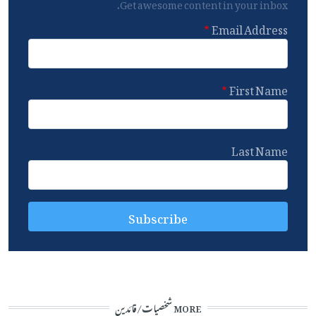
Get awesome content in your inbox.
Email Address
First Name
Last Name
MORE شخصیات/قائدین