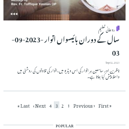
روحانی تعلیم
سال کے دوران بائیسواں اتوار -2023-09-
03
Sep 02, 2023
ناظرین اور سامعین ہر اتوار کی اس ویڈیو میں،اتوار کی تلاوتوں کی روشنی میں
واعظ پیش کیا جاتا ہے۔
Pagination
Last page
Next page
Current page
Page
Page
Page
Previous page
First page
Last »
Next ›
4
3
2
1
‹ Previous
« First
POPULAR