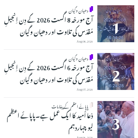
دھیان وگیان
آج مورخہ 8 اگست 2026 کے دِن اِنجیلِ
مُقدّس کی تلاوت اور دھیان وگیان
Aug 08, 2026
دھیان وگیان
آج مورخہ 6 اگست 2026 کے دِن اِنجیلِ
مُقدّس کی تلاوت اور دھیان وگیان
Aug 07, 2026
پاپائے اعظم کے پیغامات
دْعا اْمید کا ایک عمل ہے۔پاپائے اعظم
لیو چہاردہم
Aug 06, 2026