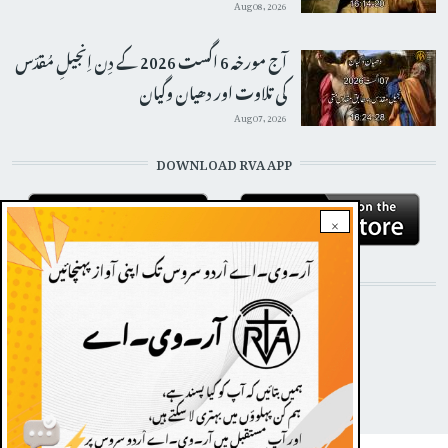
Aug 08, 2026
آج مورخہ 6 اگست 2026 کے دِن اِنجیلِ مُقدّس
کی تلاوت اور دھیان وگیان
Aug 07, 2026
DOWNLOAD RVA APP
×
STAY CONNECTED WITH US!