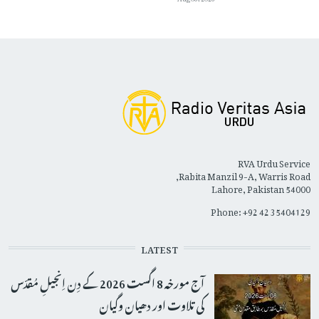
RVA Urdu Service
Rabita Manzil 9-A, Warris Road,
Lahore, Pakistan 54000
Phone: +92 42 35404129
LATEST
آج مورخہ 8 اگست 2026 کے دِن اِنجیلِ مُقدّس
کی تلاوت اور دھیان وگیان