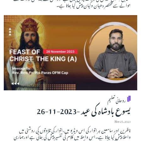
حوالے سے مختصر دھیان وگیان پیش کیا جاتا ہے۔
روحانی تعلیم
یسوع بادشاہ کی عید -2023-11-26
Nov 25, 2023
ناظرین اور سامعین ہر اتوار کی اس ویڈیو میں،اتوار کی تلاوتوں کی روشنی میں
واعظ پیش کیا جاتا ہے۔اس واعظ میں کلام کی تفسیر پیش کی جاتی ہے اورہماری