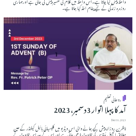
واعظ پیش کیا جاتا ہے۔اس واعظ میں کلام کی تفسیر پیش کی جاتی ہے اورہماری
روزمرہ زندگی کے لیے پیغام اخذ کیا جاتا ہے۔
روحانی تعلیم
آمد کا پہلا اتوار 3دسمبر، 2023
Dec 03, 2023
ناظرین روزانہ پیش کیے جانے والی اس ویڈیو میں کلیسیائی بائبل کیلنڈر کے عین
مطابق اِنجیلِ مُقدّس کی تلاوت پڑھی جاتی ہے اور اس کے بعد اس تلاوت کے