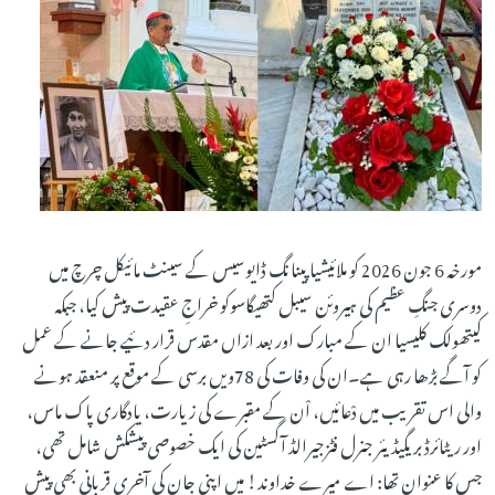
مورخہ 6 جون 2026 کو ملائیشیا پینانگ ڈایوسیس کے سینٹ مائیکل چرچ میں
دوسری جنگِ عظیم کی ہیروئن سیبل کتھیگاسوکو خراجِ عقیدت پیش کیا، جبکہ
کیتھولک کلیسیا ان کے مبارک اور بعد ازاں مقدس قرار دئیے جانے کے عمل
کو آگے بڑھا رہی ہے۔ان کی وفات کی 78ویں برسی کے موقع پر منعقد ہونے
والی اس تقریب میں دْعائیں، اْن کے مقبرے کی زیارت، یادگاری پاک ماس،
اور ریٹائرڈ بریگیڈیئر جنرل فٹزجیرالڈ آگسٹین کی ایک خصوصی پیشکش شامل تھی،
جس کا عنوان تھا: اے میرے خداوند! میں اپنی جان کی آخری قربانی بھی پیش