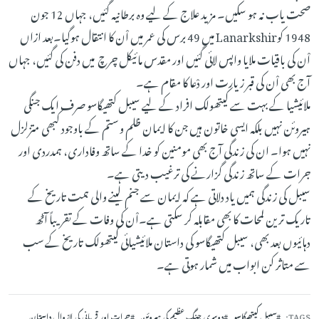
صحت یاب نہ ہو سکیں۔ مزید علاج کے لیے وہ برطانیہ گئیں، جہاں 12 جون
1948 کوLanarkshir میں 49 برس کی عمر میں اْن کا انتقال ہوگیا۔بعد ازاں
اْن کی باقیات ملایا واپس لائی گئیں اور مقدس مائیکل چرچ میں دفن کی گئیں، جہاں
آج بھی اْن کی قبر زیارت اور دْعا کا مقام ہے۔
ملائیشیا کے بہت سے کیتھولک افراد کے لیے سیبل کتھیگاسو صرف ایک جنگی
ہیروئن نہیں بلکہ ایسی خاتون ہیں جن کا ایمان ظلم و ستم کے باوجود کبھی متزلزل
نہیں ہوا۔ ان کی زندگی آج بھی مومنین کو خدا کے ساتھ وفاداری، ہمدردی اور
جرات کے ساتھ زندگی گزارنے کی ترغیب دیتی ہے۔
سیبل کی زندگی ہمیں یاد دلاتی ہے کہ ایمان سے جنم لینے والی ہمت تاریخ کے
تاریک ترین لمحات کا بھی مقابلہ کر سکتی ہے۔اْن کی وفات کے تقریباً آٹھ
دہائیوں بعد بھی، سیبل کتھیگاسو کی داستان ملائیشیائی کیتھولک تاریخ کے سب
سے متاثر کن ابواب میں شمار ہوتی ہے۔
TAGS
سیبل کیتھیگاسو
دوسری جنگِ عظیم کی ہیروئن
جرات اور قربانی کی لازوال داستان