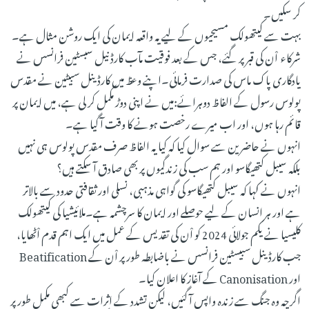
کر سکیں۔
بہت سے کیتھولک مسیحیوں کے لیے یہ واقعہ ایمان کی ایک روشن مثال ہے۔
شرکاء اْن کی قبر پر گئے، جس کے بعد فوقیت مآب کارڈنیل سبسٹین فرانسس نے
یادگاری پاک ماس کی صدارت فرمائی۔اپنے وعظ میں کارڈینل سبیٹین نے مقدس
پولوس رسول کے الفاظ دوہرائے:میں نے اپنی دوڑ مکمل کر لی ہے، میں ایمان پر
قائم رہا ہوں، اور اب میرے رخصت ہونے کا وقت آ گیا ہے۔
انہوں نے حاضرین سے سوال کیا کہ کیا یہ الفاظ صرف مقدس پولوس ہی نہیں
بلکہ سیبل کتھیگاسو اور ہم سب کی زندگیوں پر بھی صادق آ سکتے ہیں؟
انہوں نے کہا کہ سیبل کتھیگاسو کی گواہی مذہبی، نسلی اور ثقافتی حدود سے بالاتر
ہے اور ہر انسان کے لیے حوصلے اور ایمان کا سرچشمہ ہے۔ملائیشیا کی کیتھولک
کلیسیا نے یکم جولائی 2024 کو اْن کی تقدیس کے عمل میں ایک اہم قدم اْٹھایا،
جب کارڈینل سبیسٹین فرانسس نے باضابطہ طور پر اْن کے Beatification
اور Canonisation کے آغاز کا اعلان کیا۔
اگرچہ وہ جنگ سے زندہ واپس آ گئیں، لیکن تشدد کے اثرات سے کبھی مکمل طور پر