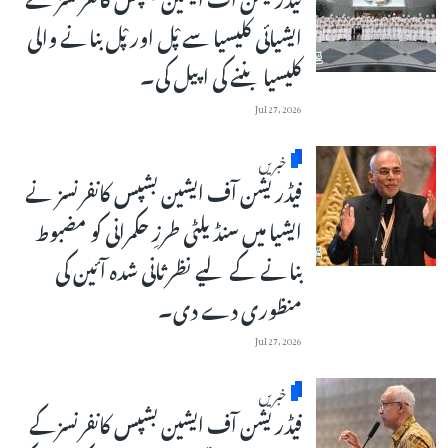
ایشیائی کلیسیا سے پْل اور پْل بنانے والی
کلیسیا بننے کی اپیل کی۔
Jul 27, 2026
خبریں
فیڈریشن آف ایشین بشپس کانفرنسز نے
ایشیا میں سنڈیلٹی طرزِ حکمرانی کو مضبوط
بنانے کے لیے نظرثانی شدہ آئین کی
منظوری دے دی۔
Jul 27, 2026
خبریں
فیڈریشن آف ایشین بشپس کانفرنسزکے