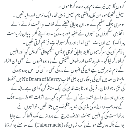
کروں گا، میں تیرے نام پر یہ وعدہ کرتا ہوں۔
سیبل کتھیگاسو، جن کا پیدائشی نام سیبل ڈیلی تھا، ایک نرس اور دایہ تھیں۔
دوسری جنگِ عظیم کے دوران جاپانی قبضے کے خلاف مزاحمت کرنے والے
اتحادی جنگجوؤں کی انہوں نے خفیہ طور پر مدد کی۔ وہ اپنے گھر، پاپان (ریاست
پیراک) سے ادویات، طبی امداد اور دیگر سہولیات فراہم کرتی تھیں۔
بالآخر اْن کی سرگرمیوں کا پتہ جاپانی فوجی پولیس ”کیمپیتائی“ کو چل گیا اور انہیں
گرفتار کر لیا گیا۔شدید تشدد اور طویل تفتیش کے باوجود انہوں نے کبھی اْن افراد
کے نام ظاہر نہیں کیے جن کی انہوں نے مدد کی تھی۔ اْن کی اس جدوجہد کی
داستان بعد میں اْن کی یادگاری پر مبنی کتاب No Dram of Mercy میں محفوظ
کی گئی، جو ایمان، قربانی اور ثابت قدمی کی ایک متاثر کن گواہی ہے۔قید کے
دوران ہونے والے تشدد نے اْن کے جسم پر گہرے اثرات چھوڑے۔ جنگ
کے بعد جب وہ ریڑھ کی ہڈی کی شدید تکلیف میں مبتلا تھیں، تو انہوں نے
درخواست کی کہ انہیں سینٹ جوزف چرچ کے دروازے تک اْٹھا کر لے جایا
جائے تاکہ وہ رینگتے ہوئے پاک قربان گاہ (Tabernacle) کے سامنے جا کر دْعا