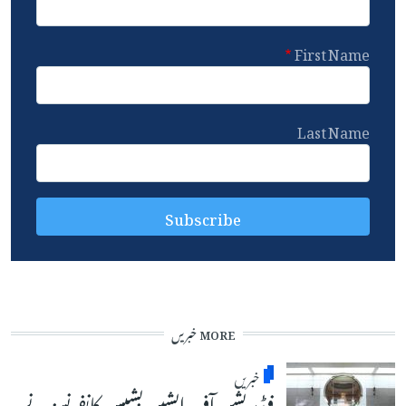
First Name
Last Name
MORE خبریں
خبریں
فیڈریشن آف ایشین بشپس کانفرنسز نے