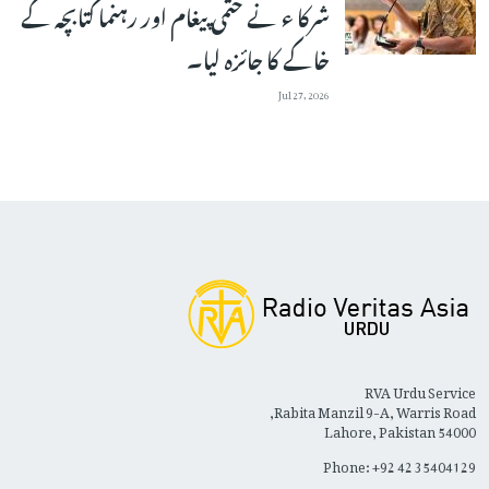
شرکا ء نے حتمی پیغام اور رہنما کتابچہ کے
خاکے کا جائزہ لیا۔
Jul 27, 2026
RVA Urdu Service
Rabita Manzil 9-A, Warris Road,
Lahore, Pakistan 54000
Phone: +92 42 35404129