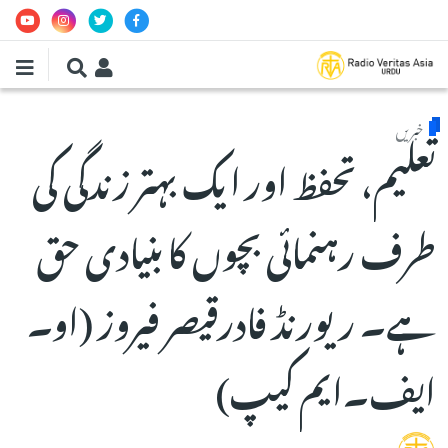
Skip to main conten
خبریں
تعلیم، تحفظ اور ایک بہتر زندگی کی
طرف رہنمائی بچوں کابنیادی حق
ہے۔ ریورنڈ فادرقیصر فیروز (او۔
ایف۔ایم کیپ)