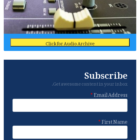
Click for Audio Archive
Subscribe
Get awesome content in your inbox.
Email Address
First Name