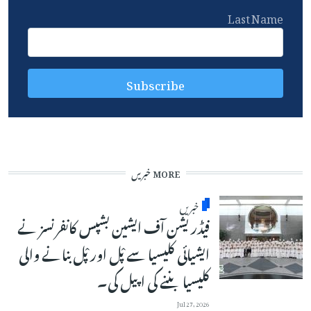
Last Name
MORE خبریں
خبریں
فیڈریشن آف ایشین بشپس کانفرنسز نے
ایشیائی کلیسیا سے پْل اور پْل بنانے والی
کلیسیا بننے کی اپیل کی۔
Jul 27, 2026