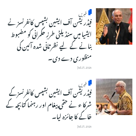
خبریں
فیڈریشن آف ایشین بشپس کانفرنسز نے
ایشیا میں سنڈیلٹی طرزِ حکمرانی کو مضبوط
بنانے کے لیے نظرثانی شدہ آئین کی
منظوری دے دی۔
Jul 27, 2026
خبریں
فیڈریشن آف ایشین بشپس کانفرنسزکے
شرکا ء نے حتمی پیغام اور رہنما کتابچہ کے
خاکے کا جائزہ لیا۔
Jul 27, 2026