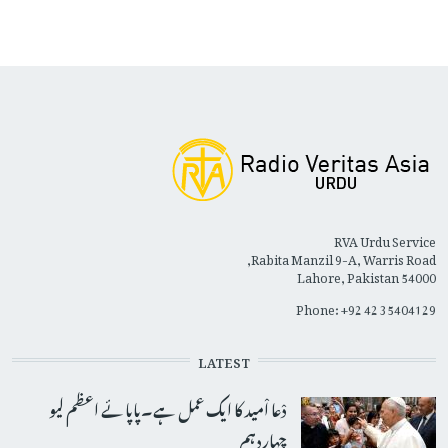
RVA Urdu Service
Rabita Manzil 9-A, Warris Road,
Lahore, Pakistan 54000
Phone: +92 42 35404129
LATEST
دْعا اْمید کا ایک عمل ہے۔پاپائے اعظم لیو
چہاردہم