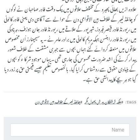
علاوہ ازیں بھائی پھیرو کے مختلف علاقوں میں بیک وقت فادر صاحبان نے لوگوں
کو چائلڈ لیبر کے خلاف بین الاقوامی دن کے حوالے سے آگاہی دی یعنی فادر کالونی
میں ریورنڈ فادر قیصر فیروز،شیرپور کے علاقے میں ریورنڈ فادر جان جوزف،ہرچوکی
میں ریورنڈ فادر رابنسن جبکہ مریم کالونی میں برادر عامر نے ۔ یہ سیمینارز اُن مخصوص
علاقوں میں منعقد کروائے گئے جہاں بچوں سے جبری مشقت کے خلاف شعور
بیدار کرنے کی اشد ضرورت محسوس کی جارہی تھی۔ یہاں موجود شر کا ء کو بچوں
کے بنیادی حقوق سے روشناس کرایا گیا، بالخصوص تعلیم جیسے قیمتی حق پر زور دیا
گیا جو ہر بچے کا پیدائشی حق ہے۔
TAGS
ملکہ ِ فرشتگان پیر ش پھول نگر
چائلڈ لیبر کے خلاف بین الاقوامی دن