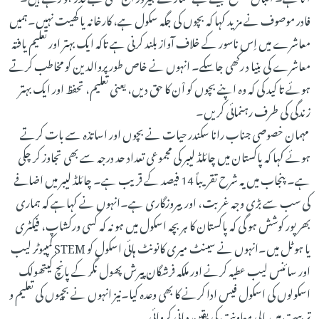
فادر موصوف نے مزید کہا کہ بچوں کی جگہ سکول ہے، کارخانہ یا کھیت نہیں۔ہمیں
معاشرے میں اِس ناسور کے خلاف آواز بلند کرنی ہے تاکہ ایک بہتر اور تعلیم یافتہ
معاشرے کی بنیا د رکھی جاسکے۔ انہوں نے خاص طور پروالدین کو مخاطب کرتے
ہوئے تا کید کی کہ وہ اپنے بچوں کو اْن کا حق دیں، یعنی تعلیم، تحفظ اور ایک بہتر
زندگی کی طرف رہنمائی کریں۔
مہمانِ خصوصی جناب رانا سکندر حیات نے بچوں اور اساتذہ سے بات کرتے
ہوئے کہا کہ پاکستان میں چائلڈ لیبر کی مجموعی تعداد حد درجہ سے بھی تجاوز کر چکی
ہے۔ پنجاب میں یہ شرح تقریباً 14 فیصد کے قریب ہے۔ چائلڈ لیبر میں اضافے
کی سب سے بڑی وجہ غربت، اوربیروزگاری ہے۔انہوں نے کہاہے کہ ہماری
بھرپور کوشش ہو گی کہ پاکستان کا ہر بچہ اسکول میں ہو نہ کہ کسی ورکشاپ، فیکٹری
یا ہوٹل میں۔انہوں نے سینٹ میری کانونٹ ہائی اسکول کو STEM کمپیوٹر لیب
اور سائنس لیب عطیہ کرنے اور ملکہ فرشگان پیرش پھول نگر کے پانچ کیتھولک
اسکولوں کی اسکول فیس ادا کرنے کا بھی وعدہ کیا۔نیز انہوں نے بچیوں کی تعلیم و
تربیت میں مالی معاونت کی یقین دہانی کروائی۔