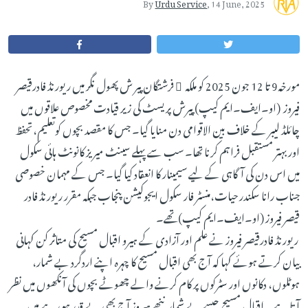
By
Urdu Service
,
14 June, 2025
مورخہ9 تا 12 جون 2025 کو ملکہ ِ فرشتگان پیر ش پھول نگر میں ریورنڈ فادرقیصر
فیروز (او۔ایف۔ایم کیپ) پیرش پریسٹ کی زیر قیادت مخصوص علاقوں میں
چائلڈ لیبر کے خلاف بین الاقوامی دن منایا گیا۔ جس کا مقصد بچوں کوتعلیم،تحفظ
اور بہتر مستقبل فراہم کرنا تھا۔ سب سے پہلے سینٹ میریز کانونٹ ہائی سکول
میں اس دن کی آگاہی کے لیے سیمینار کا انعقاد کیا گیا۔ جس کے مہمان خصوصی
جناب رانا سکندر حیات،منسٹر فار سکول ایجوکیشن پنجاب جبکہ مقرر ریورنڈ فادر
قیصر فیروز (او۔ایف۔ایم کیپ)تھے۔
ریورنڈ فادرقیصر فیروز نے علم اور آزادی کے ہیرو اقبال مسیح کی متاثر کن کہانی
بیان کرتے ہوئے کہا کہ آج بھی اقبال مسیح کا چہرہ اپنے اردگرد بے شمار،
ہوٹلوں، دکانوں اور سٹرکوں پر کام کرنے والے چھوٹے بچوں کی آنکھوں میں نظر
آتا ہے۔ اقبال مسیح جیسے بے شمار ننھے ہیروز آج بھی بے قدر ہو رہے ہیں۔