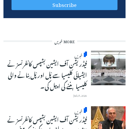
MORE خبریں
خبریں
فیڈریشن آف ایشین بشپس کانفرنسز نے
ایشیائی کلیسیا سے پْل اور پْل بنانے والی
کلیسیا بننے کی اپیل کی۔
Jul 27, 2026
خبریں
فیڈریشن آف ایشین بشپس کانفرنسز نے