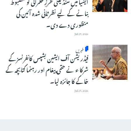
ایشیا میں سنڈیلٹی طرزِ حکمرانی کو مضبوط
بنانے کے لیے نظرثانی شدہ آئین کی
منظوری دے دی۔
Jul 27, 2026
خبریں
فیڈریشن آف ایشین بشپس کانفرنسزکے
شرکا ء نے حتمی پیغام اور رہنما کتابچہ کے
خاکے کا جائزہ لیا۔
Jul 27, 2026