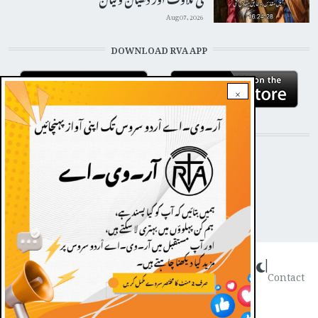
Aug 07, 2026
DOWNLOAD RVA APP
×
STAY CONNECTED WITH US!
Dark theme
|
FOOTER
Contact
Radio Veritas Asia © 2022