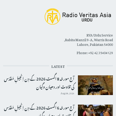
RVA Urdu Service
Rabita Manzil 9-A, Warris Road,
Lahore, Pakistan 54000
Phone: +92 42 35404129
LATEST
آج مورخہ 8 اگست 2026 کے دِن اِنجیلِ مُقدّس
کی تلاوت اور دھیان وگیان
Aug 08, 2026
آج مورخہ 6 اگست 2026 کے دِن اِنجیلِ مُقدّس
کی تلاوت اور دھیان وگیان