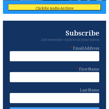
Click for Audio Archive
Subscribe
Get awesome content in your inbox.
Email Address
First Name
Last Name