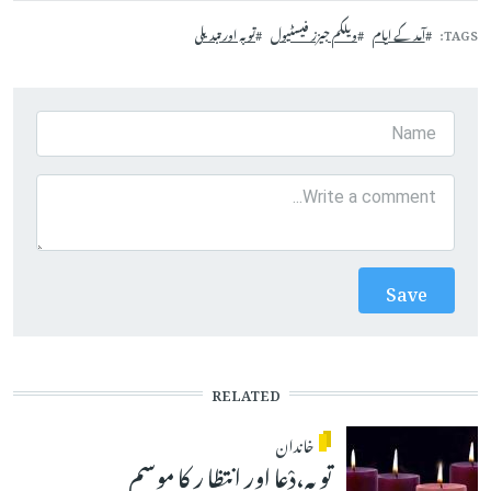
TAGS
آمد کے ایام
ویلکم جیزز فیسٹیول
توبہ اور تبدیلی
RELATED
خاندان
توبہ،دْعا اور انتظا ر کا موسم