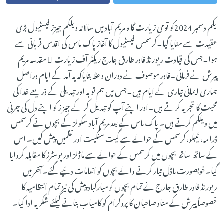
یکم دسمبر 2024کو قومی زیارت گا ہ مریم آباد میں سالانہ ویلکم جیزز فیسٹیول بڑی
عقیدت سے منایا گیا۔کرسمس فیسٹیول کا آغاز پاک ماس کی اقدس قربانی سے
ہوا۔جس کی قیادت ریورنڈ فادر طارق جارج ریکٹر آف زیارت ِ مقدسہ مریم
پیرش نے فرمائی۔فادر موصوف نے دوران وعظ بتایاکہ یہ آمد کے ایام دراصل
ہماری ایمانی تیاری کے ایام ہیں۔جس میں ہم توبہ اور تبدیلی کے ذریعے خدا کی
محبت کا تجربہ کرتے ہیں۔اور اپنے آپ کو تبدیل کر کے جیز ز کو اپنے دل کی چرنی
میں ویلکم کرتے ہیں۔ پاک ماس کے بعد مریم آباد سکولز کے بچوں نے کرسمس
ڈرامہ، ٹیبلو،کرسمس کے حوالے سے گیت سنگیت اور نظمیں پیش کیں۔ اس
کے ساتھ ساتھ بچوں میں کرسمس کے حوالے سے ماڈلز اور پوسٹرز کا مقابلہ کروایا
گیا۔خوبصورت ماڈل تیار کرنے والے بچوں کو انعامات دئیے گئے۔آخر میں
ریورنڈ فادر طارق جارج نے تمام بچوں کو مبارکباد پیش کی نیز تمام انتظامیہ کا
خصوصاً پیرش کے مناد صاحبان کا پروگرام کو کامیاب بنانے کیلئے شکریہ ادا کیا۔