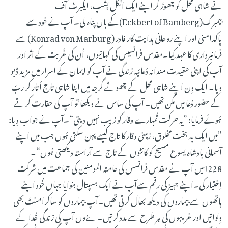
نے شاہی محل کو چھوڑ کر اپنے ایک انکل بِشپ، ایکبرٹ آف
بیمبرگ(Eckbert of Bamberg)کے ہاں پناہ لی۔ آپ نے خود سے
پاکدامنی اور اپنے روحانی ہدایت کار فادر (Konrad von Marburg)سے
فرمانبرداری کا عہد کِیا۔مقدس فرانسیس کی کہانیوں، اُن کی غُربت کے اثر اور
آپ کی اپنی عقیدت مندانہ دُعائیہ زندگی نے آپ کو ایمان کے اسرار میں مزید ڈبو
دِیا۔ ایک دِن اپنے شاہی محل کے چھوٹے گرجہ میں اپنا شاہی تاج اُتار کر ربّ
کے حضور دُعا میں مگن تھیں۔ آپ کی ساس نے دیکھا تو آپ کی حقارت کرتے
ہُوئے فرمایا: ”یہ حرکت تُمہارے وقار کو زیب نہیں دیتی“۔آپ نے جواب دِیا:
”میں ایک بد بخت مخلوق، زمینی وقار کا تاج کیسے پہن سکتی ہُوں جب میں اپنے
آسمانی بادشاہ یسوع مسیح کو کانٹوں کے تاج سے آراستہ دیکھتی ہُوں“۔
1228میں آپ نے مقدس فرانسس کی عامتہ المومنین کی جماعت میں شرکت
اِختیار کی۔اپنے جہیز کی رقم سےآپ نے ایک ہسپتال بنوایا جہاں خُود اپنے
ہاتھوں سے بیماروں کی دیکھ بھال کرتی تھیں۔آپ بیماروں کو ساکرامنٹ بھی
دِلواتیں اور غریبوں کی ہر طرح سے مدد کرتیں۔ےُوں آپ کی زندگی خُدا کے