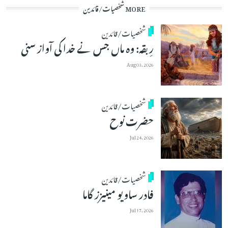
MORE شخصیات/قائدین
شخصیات/قائدین
رِبقہ: وہ ماں جس نے خدا کی آواز سنی
Aug 03, 2026
شخصیات/قائدین
حضرت نوح
Jul 24, 2026
شخصیات/قائدین
فادر ساویو مینیزز گاما
Jul 17, 2026