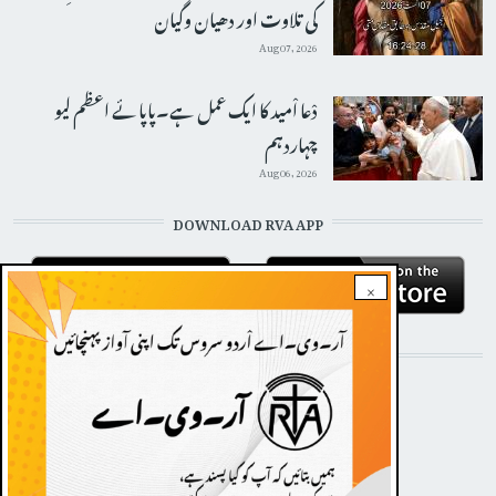
کی تلاوت اور دھیان وگیان
Aug 07, 2026
دْعا اْمید کا ایک عمل ہے۔پاپائے اعظم لیو
چہاردہم
Aug 06, 2026
DOWNLOAD RVA APP
×
STAY CONNECTED WITH US!