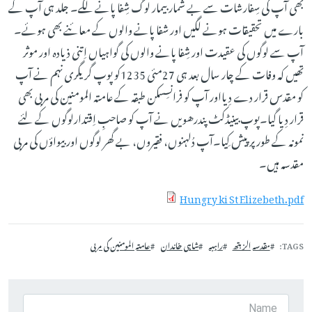
بھی آپ کی سِفارشات سے بے شمار بیمار لوگ شِفا پانے لگے۔ جلد ہی آپ کے
بارے میں تحقیقات ہونے لگیں اور شفا پانے والوں کے معائنے بھی ہوئے۔
آپ سے لوگوں کی عقیدت اور شِفا پانے والوں کی گواہیاں اِتنی ذیادہ اور موثر
تھیں کہ وفات کے چار سال بعد ہی 27مئی 1235کو پوپ گریگری نہم نے آپ
کو مقدس قرار دے دِیااور آپ کو فرانسِسکن طبقہ کے عامتہ المومنین کی مربی بھی
قرار دِیا گیا۔پوپ بینیڈکٹ پندرھویں نے آپ کو صاحبِ اِقتدارلوگوں کے لئے
نمونہ کے طور پر پیش کِیا۔آپ دُلہنوں، فقیروں، بے گھر لوگوں اور بیواؤں کی مربی
مقدسہ ہیں۔
Hungry ki St Elizebeth.pdf
TAGS
مقدسہ الزبتھ
راہبہ
شاہی خاندان
عامتہ المومنین کی مربی