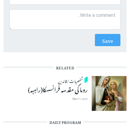
RELATED
شخصیات/قائدین
روما کی مقدسہ فرانسسکا(راہبہ)
Mar 11, 2025
DAILY PROGRAM