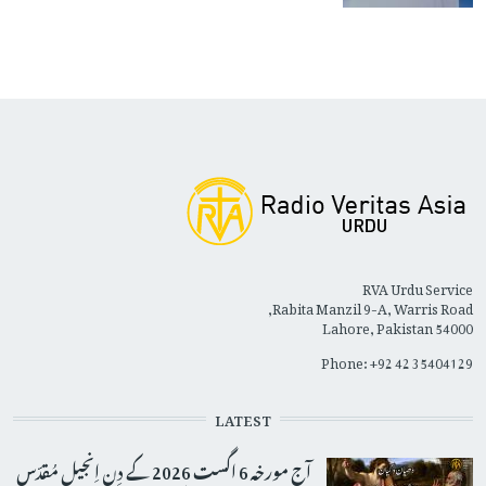
RVA Urdu Service
Rabita Manzil 9-A, Warris Road,
Lahore, Pakistan 54000
Phone: +92 42 35404129
LATEST
آج مورخہ 6 اگست 2026 کے دِن اِنجیلِ مُقدّس