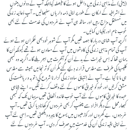
(بیٹی)نے مذہبی زندگی میں داخل ہونے کا فیصلہ کِیاجبکہ آپ کے دونوں بیٹوں
نے اشرافیہ کے ارکان کے طور پر اپنی ذمہ داریاں سنبھالیں۔ آپ دُعائیہ زندگی
میں مُستقل مزاج رہیں اور ساتھ ہی آپ نے غریبوں کی خدمت کے لئے بھی
خُوب نام اور نیکیاں کمائیں۔
اگرچہ آپ شاہی دربار کا حِصہ تھیں مگر آپ کے شوہر خُودبھی حُکمران ہوتے ہوئے
آپ کی تمام مذہبی زندگی کی کاوشوں میں آپ کے معاون ہوتے تھے کیونکہ اُن کا
یمان تھا کہ اِس خیرات کے بدلے اُن کو آخرت میں اجر مِلے گا۔اگرچہ وہ کبھی
کلیسیا کی طرف سے مقدس قرار نہ دِئیے گئے مگر اُن کو تُرنجا میں ہمیشہ سے مقدس
ہی ما نا گیا ہے۔آپ نے اِنتہائی سادہ زندگی گزارنا شروع کی؛ توبہ و ریاضت کی
مشق کرتیں اور خُود کو خیراتی کاموں کے لئے وقف کرنے لگیں۔ اپنے شاہی
عہدہ کا خیراتی کاموں کے لئے آپ خوب فائدہ اُٹھاتی تھیں۔یہاں تک کہ کبھی
کبھارمحل کے دیگر افراد سے چھُپ کر بھی غریبوں کو کھانادِیا کرتی تھیں۔آپ
غریبوں، بے گھروں اور کوڑھیوں میں یسوع کا چہرہ دیکھتی تھیں۔اِسی لئے آپ
نے اپنی بقیہ زندگی اُن کی خدمت میں صرف کر دی۔ آپ غریبوں کے لئے