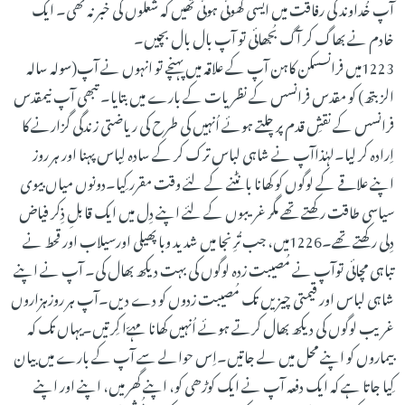
آپ خُداوند کی رفاقت میں ایسی کھوئی ہوئی تھیں کہ شعلوں کی خبر نہ تھی۔ ایک
خادم نے بھاگ کر آگ بُجھائی تو آپ بال بال بچیں۔
1223میں فرانسسکن کاہن آپ کے علاقہ میں پہنچے تو انہوں نے آپ(سولہ سالہ
الزبتھ) کو مقدس فرانسس کے نظریات کے بارے میں بتایا۔ تبھی آپ نیمقدس
فرانسس کے نقشِ قدم پر چلتے ہوئے اُنہیں کی طرح کی ریاضتی زندگی گزارنے کا
اِرادہ کر لِیا۔لہٰذاآپ نے شاہی لباس ترک کر کے سادہ لِباس پہنا اور ہر روز
اپنے علاقے کے لوگوں کو کھانا بانٹنے کے لئے وقت مقرر کِیا۔دونوں میاں بیوی
سیاسی طاقت رکھتے تھے مگر غریبوں کے لئے اپنے دِل میں ایک قابلِ ذِکر فیاض
دِلی رکھتے تھے۔1226میں، جب تُرِنجا میں شدید وبا پھیلی اورسیلاب اور قحط نے
تباہی مچائی توآپ نے مُصیبت زدہ لوگوں کی بہت دیکھ بھال کی۔ آپ نے اپنے
شاہی لباس اور قیمتی چیزیں تک مُصیبت زدوں کو دے دیں۔آپ ہر روزہزاروں
غریب لوگوں کی دیکھ بھال کرتے ہوئے اُنہیں کھانا مہےّا کِرتیں۔یہاں تک کہ
بیماروں کو اپنے محل میں لے جاتیں۔اِس حوالے سے آپ کے بارے میں بیان
کِیا جاتا ہے کہ ایک دفعہ آپ نے ایک کوڑھی کو، اپنے گھر میں، اپنے اور اپنے