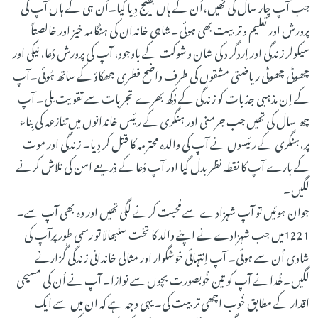
جب آپ چار سال کی تھیں،اُن کے ہاں بھیج دِیا گیا۔اُن ہی کے ہاں آپ کی
پرورش اور تعلیم و تربیت بھی ہوئی۔شاہی خاندان کی ہنگامہ خیز اور خالصتاً
سیکولر زندگی اور اِردگر د کی شان و شوکت کے باوجود، آپ کی پرورش دُعا، نیکی اور
چھوٹی چھوٹی ریاضتی مشقوں کی طرف واضح فطری جھکاؤ کے ساتھ ہُوئی۔آپ
کے اِن مذہبی جذبات کو زندگی کے دُکھ بھرے تجربات سے تقویت مِلی۔ آپ
چھ سال کی تھیں جب جرمنی اور ہنگری کے رئیس خاندانوں میں تنازعہ کی بِناء
پر،ہنگری کے رئیسوں نے آپ کی والدہ محترمہ کا قتل کر دِیا۔ زندگی اور موت
کے بارے آپ کا نقطہ نظر بدل گیا اور آپ دُعا کے ذریعے امن کی تلاش کرنے
لگیں۔
جوان ہوئیں تو آپ شہزادے سے مُحبت کرنے لگی تھیں اور وہ بھی آپ سے۔
1221میں جب شہزادے نے اپنے والد کا تخت سنبھالا تو رسمی طور پرآپ کی
شادی اُن سے ہوئی۔ آپ اِنتہائی خوشگوار اور مثالی خاندانی زندگی گُزارنے
لگیں۔خُدا نے آپ کو تین خُوبصورت بچوں سے نوازا۔ آپ نے اُن کی مسیحی
اقدار کے مطابق خُوب اچھی تربیت کی۔ یہی وجہ ہے کہ ان میں سے ایک