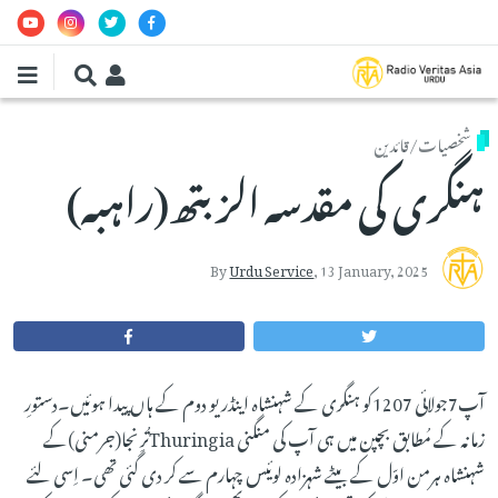
Skip to main conten
شخصیات/قائدین
ہنگری کی مقدسہ الزبتھ(راہبہ)
By
Urdu Service
,
13 January, 2025
آپ7جولائی 1207کو ہنگری کے شہنشاہ اینڈریو دوم کے ہاں پیدا ہوئیں۔دستورِ
زمانہ کے مُطابق بچپن میں ہی آپ کی منگنی Thuringiaتُرِنجا(جرمنی)کے
شہنشاہ ہرمن اوّل کے بیٹے شہزادہ لوئیس چہارم سے کر دی گئی تھی۔ اِسی لئے