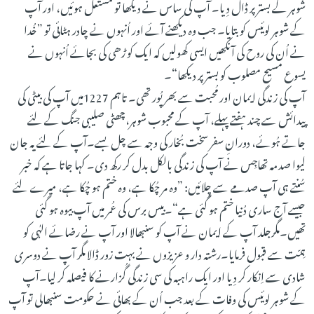
شوہر کے بستر پر ڈال دِیا۔ آپ کی ساس نے دیکھا تو مُشتعل ہوئیں، اور آپ
کے شوہر لوئیس کو بتایا۔ جب وہ دیکھنے آئے اور اُنہوں نے چادر ہٹائی تو ”خُدا
نے اُن کی روح کی آنکھیں ایسی کھولیں کہ ایک کو ڑھی کی بجائے اُنہوں نے
یسوع مسیح مصلوب کو بستر پر دیکھا“۔
آپ کی زندگی ایمان اور مُحبت سے بھرپُور تھی۔ تاہم 1227میں آپ کی بیٹی کی
پیدائش سے چند ہفتے پہلے، آپ کے محبوب شوہر،چھٹی صلیبی جنگ کے لئے
جاتے ہُوئے، دورانِ سفر سخت بُخار کی وجہ سے چل بسے۔آپ کے لئے یہ جان
لیوا صدمہ تھاجِس نے آپ کی زندگی بالکل بدل کر رکھ دی۔ کہا جاتا ہے کہ خبر
سُنتے ہی آپ صدمے سے چِلائیں: ”وہ مر چُکا ہے، وہ ختم ہو چُکا ہے، میرے لئے
جیسے آج ساری دُنیا ختم ہو گئی ہے“۔بیس برس کی عُمر میں آپ بیوہ ہو گئی
تھیں۔مگرجلد آپ کے ایمان نے آپ کو سنبھالا اور آپ نے رضائے الہٰی کو
ہِمّت سے قبول فرمایا۔رشتہ دار و عزیزوں نے بہت زور ڈالا مگر آپ نے دوسری
شادی سے اِنکار کر دِیا اور ایک راہبہ کی سی زندگی گُزارنے کا فیصلہ کر لِیا۔آپ
کے شوہر لوئیس کی وفات کے بعد جب اُن کے بھائی نے حکومت سنبھالی تو آپ