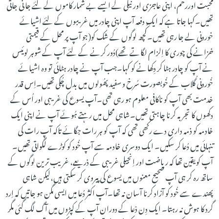
مُحبت اوررحم، اپنی عاجزی اور نیکی کے ایسے بے شمار کاموں کے لئے جا نی جاتی
تھیں۔کہا جاتا ہے کہ ایک دفعہ آپ اپنی چادر میں غریبوں کے لئے اشیائے
خوردنی لے جا رہی تھیں۔کُچھ لوگوں کے شک کو(جو آپ پر محل کے قیمتی
خزانے کی چوری کا اِلزام لگاتے تھے)دُور کرنے کے لئے آپ کے شوہر لوئیس
نے آپ کو چادر ہٹا کر دِکھانے کو کہا۔جب آپ نے چادر ہٹائی تو وہ اشیائے
خُوردنی گُلاب کے خُوبصورت سُرخ و سفیدپھُولوں میں بدل چُکی تھیں۔اِس قدر
خدمت بھی آپ کو ناکافی معلوم ہو رہی تھی۔آپ یسوع کی غریبی اور اُس کے
دکھوں کا تجربہ کرنا چاہتی تھیں۔شاہی محل میں رہتے ہُوئے آپ نے اپنی ایک
خادمہ کو ذمہ داری دے رکھی تھی کہ آپ کو ہر رات جگائے تاکہ آپ رات کی
تنہائی میں دُعا کر سکیں۔ ایک دوسری خادمہ سے آپ خُود کو کوڑے لگواتی تھیں۔
آپ کویقین تھا کہ ریاضت اور اِنجیلی غریبی کے ذریعے، غریب ترین لوگوں کے
ساتھ رہ کر ہی آپ صحیح معنوں میں یسوع کی پیروی کر سکتی ہیں،لیکن شاہی
پھندے سے خُود کو آزاد کرنا آسان نہ تھا۔آپ اکثر دُعا میں ایسی مگن ہو جاتیں کہ اِرد
گرد کا ہوش نہ رہتا۔ ایک دِن دْعا کے دوران آپ کے کپڑوں میں آگ لگ گئی مگر