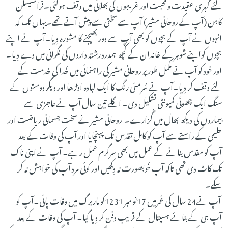
لئے گہری عقیدت و مُحبت اور غریبوں کی بھلائی میں وقف ہوگئی۔فرانسیسکن
کاہن (آپ کے روحانی مشیر) آپ سے سختی سے پیش آتے تھے۔یہاں تک کہ
انہوں نے آپ کے بچوں کو بھی آپ سے دور بھیجنے کا مشورہ دِیا۔آپ نے اپنے
بچوں کواپنے شوہر کے خاندان کے کُچھ ہمدرد رشتہ داروں کی نگرانی میں دے دِیا۔
اور خود کو آپ نے مکمل طور پر روحانی مشیر کی راہنمائی میں خُدا کی خدمت کے
لئے وقف کر دِیا۔آپ نے سُرمئی رنگ کا ایک لبادہ اوڑھا اور دیگر دوستوں کے
سنگ ایک چھوٹی کمیونٹی تشکیل دی۔ اگلے تین سال آپ نے عاجزی سے
بیماروں کی دیکھ بھال میں گُزارے۔ روحانی مشیر نے سخت جسمانی ریاضت اور
حلیمی کے راستے سے آپ کو کامل تقدس تک پہنچایا اور آپ کی وفات کے بعد
آپ کو مقدس بنانے کے عمل میں بھی سرگرم عمل رہے۔ آپ نے اپنی ناک
تک کاٹ دی تھی تاکہ آپ خُوبصورت نہ دِکھیں اور کوئی مرد آپ کی خواہش نہ کر
سکے۔
آپ نے24 سال کی عُمرمیں 17نومبر 1231کو ماربرگ میں وفات پائی۔آپ کو
آپ ہی کے بنائے ہسپتال کے قریب دفن کر دِیا گیا۔ آپ کی وفات کے بعد