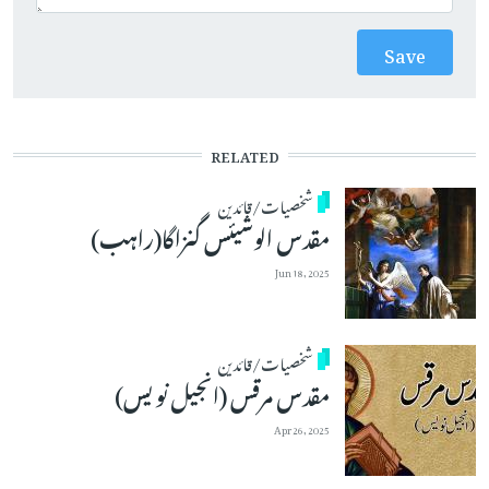
RELATED
شخصیات/قائدین
مقدس الوشیئس گنزاگا(راہب)
Jun 18, 2025
شخصیات/قائدین
مقدس مرقس (انجیل نویس)
Apr 26, 2025