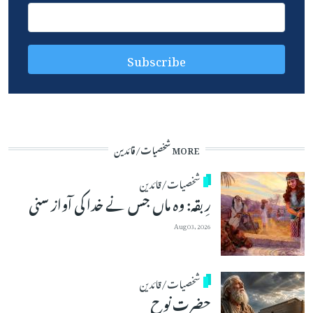
MORE شخصیات/قائدین
شخصیات/قائدین
رِبقہ: وہ ماں جس نے خدا کی آواز سنی
Aug 03, 2026
شخصیات/قائدین
حضرت نوح