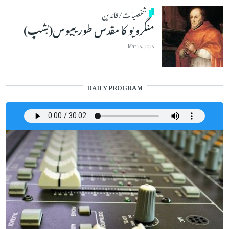
شخصیات/قائدین
منگرویو کا مقدس طور یبیوس(بشپ)
Mar 25, 2025
DAILY PROGRAM