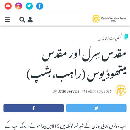
Skip to main conten
شخصیات/قائدین
مقدس سِرل اور مقدس
میتھوڈیوس (راہب،بشپ)
By
Urdu Service
,
17 February, 2025
آپ دونوں بھائی یونان کے شہر تسالونیکہ میں 815میں پیدا ہوئے۔چونکہ آپ کے