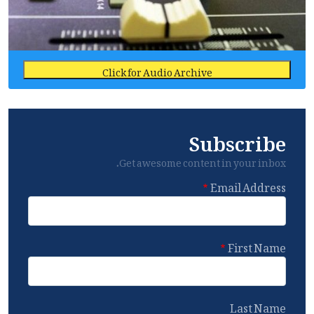
Click for Audio Archive
Subscribe
Get awesome content in your inbox.
Email Address
First Name
Last Name