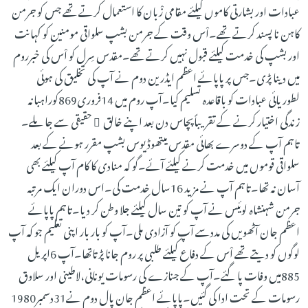
عبادات اور بشارتی کاموں کیلئے مقامی زْبان کا استعمال کرتے تھے جس کو جرمن
کاہن نا پسند کرتے تھے۔اْس وقت کے جرمن بشپ سلواقی مومنین کو کہانت
اور بشپ کی خدمت کیلئے قبول نہیں کرتے تھے۔مقدس سِرل کو اْس کی خبرروم
میں دینا پڑی۔جس پر پاپائے اعظم ایڈرین دوم نے آپ کی تخلیق کی ہوئی
لطوریائی عبادات کو باقاعدہ تسلیم کیا۔آپ روم میں 14فروری869کوراہبانہ
زندگی اختیار کرنے کے تقریباًپچاس دن بعد اپنے خالق ِ حقیقی سے جا ملے۔
تاہم آپ کے دوسرے بھائی مقدس میتھوڈیوس بشپ مقرر ہونے کے بعد
سلواقی قوموں میں خدمت کرنے کیلئے آئے۔گو کہ منادی کا کام آپ کیلئے بھی
آسان نہ تھا۔تاہم آپ نے مزید 16سال خدمت کی۔اس دوران ایک مرتبہ
جرمن شہنشاہ لوئیس نے آپ کو تین سال کیلئے جلا وطن کر دیا۔تاہم پاپائے
اعظم جان آٹھویں کی مددسے آپ کو آزادی ملی۔آپ کو بار بار اپنی تعلیم جو کہ آپ
لوگوں کو دیتے تھے اْس کے دفاع کیلئے طلبی پر روم جانا پڑتاتھا۔آپ 6اپریل
885میں وفات پا گئے۔آپ کے جنازے کی رسومات یونانی،لاطینی اور سلاوق
رسومات کے تحت ادا کی گئیں۔پاپائے اعظم جان پال دوم نے31دسمبر1980