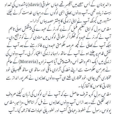
والد یونان کے اْس حصے میں آفیسر تھے جہاں سلواقی(slavic)باشندوں کی تعداد
بہت زیادہ تھی۔آپ دونوں بھائی انہی لوگوں کے درمیان خدمت کرنے کیلئے
مشہور ہیں کیونکہ آپ نے اپنی زندگی کا بیشتر حصہ یہاں گزارا۔
مقدس سِرل کو اپنی تعلیم مکمل کرنے پر گورنر کے عہدے کی پیشکش ہوئی تاہم
آپ نے گورنر کے عہدہ کو ٹھکرا کر سلواقی لوگوں میں منادی کرنے کو ترجیح دی۔
جبکہ آپ کے بھائی نے کچھ عرصہ حکومتی عہدوں پر فائز رہنے کے بعد آپ کے
نقشِ قدم پر چلتے ہوئے آپ کے ساتھ راہبانہ زندگی اختیار کر لی۔آپ دونوں کی
زندگی میں ایک اہم واقعہ اْس وقت پیش آیا جب مْراویہ (Moravia)کے حاکم
نے جرمن حکومت سے اپنے خطہ کی آزادی مانگی اور ساتھ ہی ساتھ کلیسیائی خود
مختاری بھی چاہی،خود مختاری ملتے ہی آپ دونوں بھائیوں نے بھرپور انداز سے
بشارتی کاموں کا آغازکیا۔
مقدس سِرل کو یہ شرف حاصل ہے کہ آپ نے اْن لوگوں کی زْبان کیلئے حروفِ
ابجدتخلیق کئے۔بعد ازاں آپ دونوں بھائیوں نے مل کر اناجیل،مزامیر،مقدس
پولوس رسول کے خطوط،عبادتی کْتب اور لطوریائی عبادات کا ترجمہ کیا۔آپ