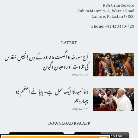
RVA Urdu Service
Rabita Manzil 9-A, Warris Road,
Lahore, Pakistan 54000
Phone: +92 42 35404129
LATEST
آج مورخہ 6 اگست 2026 کے دِن اِنجیلِ مُقدّس
کی تلاوت اور دھیان وگیان
Aug 07, 2026
دْعا اْمید کا ایک عمل ہے۔پاپائے اعظم لیو
چہاردہم
Aug 06, 2026
DOWNLOAD RVA APP