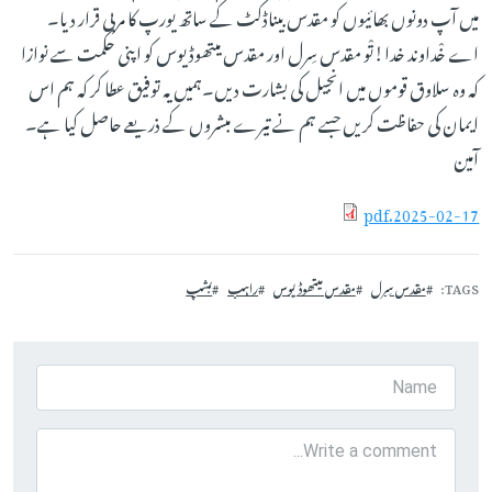
میں آپ دونوں بھائیوں کو مقدس بیناڈکٹ کے ساتھ یورپ کا مربی قرار دیا۔
اے خْداوند خدا!تْو مقدس سِرل اور مقدس میتھوڈیوس کو اپنی حکمت سے نوازا
کہ وہ سلاوق قوموں میں انجیل کی بشارت دیں۔ہمیں یہ توفیق عطا کر کہ ہم اس
ایمان کی حفاظت کریں جسے ہم نے تیرے مبشروں کے ذریعے حاصل کیا ہے۔
آمین
2025-02-17.pdf
TAGS
مقدس سِرل
مقدس میتھوڈیوس
راہب
بشپ