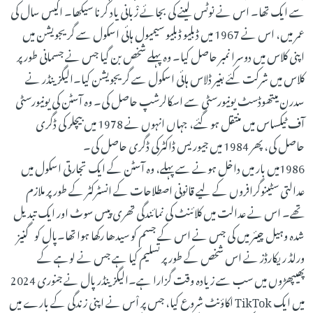
سے ایک تھا۔ اس نے نوٹس لینے کی بجائے زْبانی یاد کرنا سیکھا۔ اکیس سال کی
عمر میں، اس نے 1967 میں ڈبلیو ڈبلیو سیمیول ہائی اسکول سے گریجویشن میں
اپنی کلاس میں دوسرا نمبر حاصل کیا۔ وہ پہلے شخص بن گیا جس نے جسمانی طور پر
کلاس میں شرکت کئے بغیر ڈلاس ہائی اسکول سے گریجویشن کیا۔الیگزینڈر نے
سدرن میتھوڈسٹ یونیورسٹی سے اسکالرشپ حاصل کی۔ وہ آسٹن کی یونیورسٹی
آف ٹیکساس میں منتقل ہو گئے، جہاں انہوں نے 1978 میں بیچلر کی ڈگری
حاصل کی، پھر 1984 میں جیوریس ڈاکٹرکی ڈگری حاصل کی۔
1986میں بار میں داخل ہونے سے پہلے، وہ آسٹن کے ایک تجارتی اسکول میں
عدالتی سٹینوگرافروں کے لیے قانونی اصطلاحات کے انسٹرکٹر کے طور پر ملازم
تھے۔ اس نے عدالت میں کلائنٹ کی نمائندگی تھری پیس سوٹ اور ایک تبدیل
شدہ وہیل چیئر میں کی جس نے اس کے جسم کو سیدھا رکھا ہوا تھا۔پال کو گنیز
ورلڈ ریکارڈز نے اس شخص کے طور پر تسلیم کیا ہے جس نے لوہے کے
پھیپھڑوں میں سب سے زیادہ وقت گزارا ہے۔الیگزینڈر پال نے جنوری 2024
میں ایک TikTok اکاؤنٹ شروع کیا، جس پر اْس نے اپنی زندگی کے بارے میں