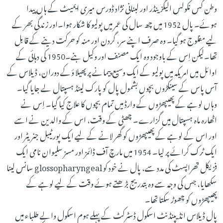
وطن گس نکولس الیگزینڈر اور لبنانی نژاد ڈورس میری ایمیٹ کے ہاں پیدا
ہوئے۔ پال 1952 میں چھ سال کی عمر میں پولیو کا شکار ہوا۔اور زندگی بھر کے
لیے مفلوج ہو گیا۔ وہ صرف اپنے سر، گردن اور منہ کو حرکت دینے کے قابل
تھا۔لیکن اِس کے باوجود وہ ایک مصنف اور وکیل بنے۔1950 کی دہائی کے
اوائل میں امریکہ میں پولیو کے ایک وسیع پیمانے پر پھیلا ؤکے دوران، ڈیلاس کے
آس پاس کے سینکڑوں بچوں بشمول پال کو پارک لینڈ ہسپتال لے جایا گیا۔
وہاں لوہے کے پھیپھڑوں کے وارڈ میں تمام بچوں کا علاج کیا گیا۔ اِس نے
اٹھارہ ماہ ہسپتال میں گزارے۔ چھٹی کے وقت، اس کے والدین نے اسے
اور اس کے لوہے کے پھیپھڑوں کو گھر لانے کے لیے ایک پورٹیبل جنریٹر اور
ایک ٹرک کرائے پر لیا۔ 1954 میں مارچ آف ڈائمز اور مسز سلیوان نامی ایک
فزیکل تھراپسٹ کی مدد سے، پال نے خود کو glossopharyngeal سانس لینا
سکھایا، جس کی وجہ سے وہ بتدریج بڑھتے ہوئے وقت کے لیے لوہے کے
پھیپھڑوں کو چھوڑ سکتا تھا۔
پال ڈیلاس انڈیپنڈنٹ اسکول ڈسٹرکٹ کے پہلے ہوم اسکول والے طلباء میں