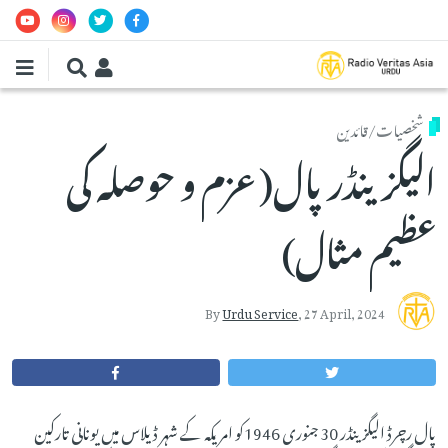
Skip to main conten
شخصیات/قائدین
الیگزینڈرپال(عزم و حوصلہ کی
عظیم مثال)
By
Urdu Service
,
27 April, 2024
پال رچرڈ الیگزینڈر 30 جنوری 1946کو امریکہ کے شہر ڈیلاس میں یونانی تارکین