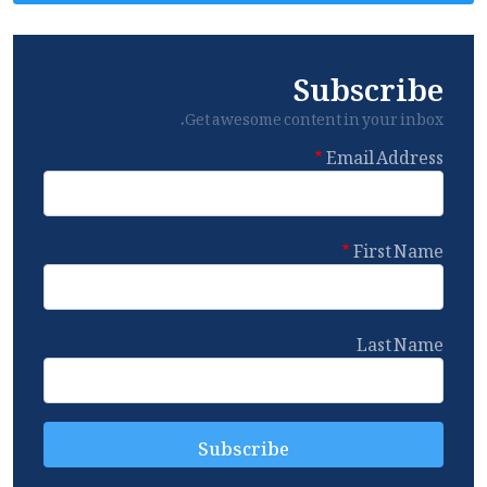
Subscribe
Get awesome content in your inbox.
Email Address
First Name
Last Name