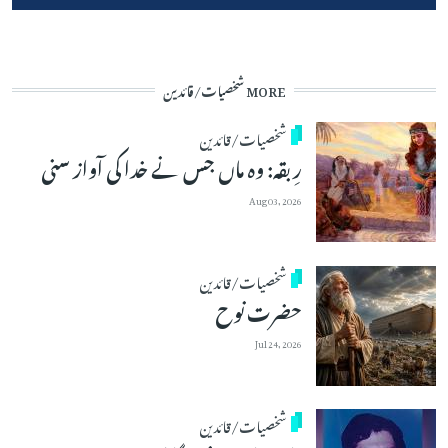
MORE شخصیات/قائدین
شخصیات/قائدین
رِبقہ: وہ ماں جس نے خدا کی آواز سنی
Aug 03, 2026
شخصیات/قائدین
حضرت نوح
Jul 24, 2026
شخصیات/قائدین