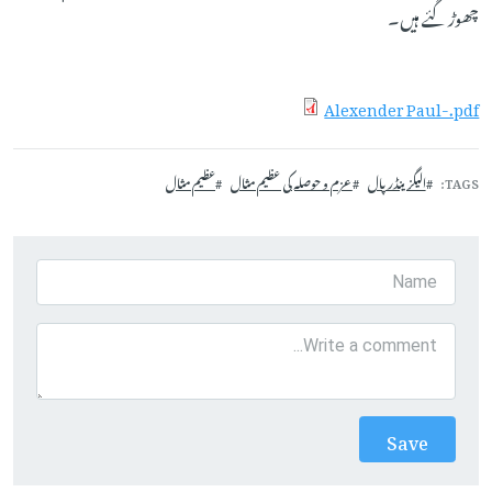
چھوڑ گئے ہیں۔
Alexender Paul-.pdf
TAGS
الیگزینڈرپال
عزم و حوصلہ کی عظیم مثال
عظیم مثال