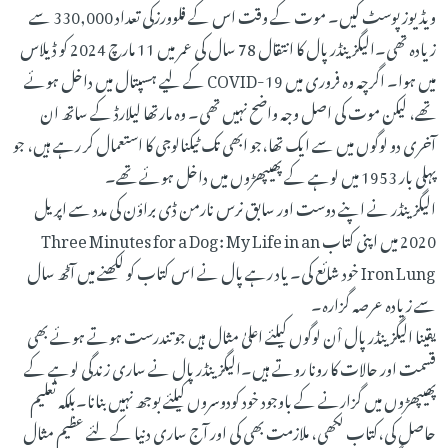
ویڈیوز پوسٹ کیں۔ موت کے وقت اس کے فلوورزکی تعداد 330,000 سے
زیادہ تھی۔الیگزینڈر پال کا انتقال 78 سال کی عمر میں 11 مارچ 2024 کو ڈیلاس
میں ہوا۔ اگرچہ وہ فروری میں COVID-19 کے لیے ہسپتال میں داخل ہوئے
تھے، لیکن موت کی اصل وجہ واضح نہیں تھی۔ وہ مارتھا لیلارڈ کے ساتھ ان
آخری دو لوگوں میں سے ایک تھا،جو ابھی تک ٹیکنالوجی کا استعمال کر رہے ہیں، جو
پہلی بار 1953 میں لوہے کے پھیپھڑوں میں داخل ہوئے تھے۔
الیگزینڈر نے اپنے دوست اور سابق نرس نارمن ڈی براؤن کی مدد سے اپریل
2020 میں اپنی کتاب Three Minutes for a Dog: My Life in an
Iron Lung خود شائع کی۔ یاد رہے پال نے اس کتاب کو لکھنے میں آٹھ سال
سے زیادہ عرصہ گزارہ۔
یقینا الیگزینڈر پال اْن لوگوں کیلئے اعلیٰ مثال ہیں جو تندرست ہوتے ہوئے بھی
قسمت اور حالات کا رونا روتے ہیں۔الیگزینڈر پال نے ساری زندگی لوہے کے
پھیپھڑوں میں گزارنے کے باوجود خود کودوسروں کیلئے بوجھ نہیں بنانا۔بلکہ تعلیم
حاصل کی،کتاب لکھی، ملازمت بھی کی اور آج ساری دنیا کے لئے عظیم مثال