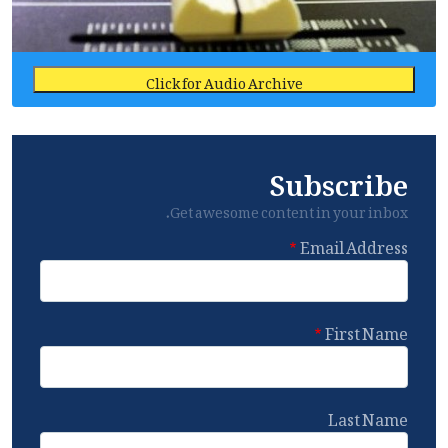
Click for Audio Archive
Subscribe
Get awesome content in your inbox.
Email Address
First Name
Last Name