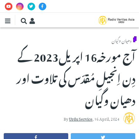
Skip to main conten
دھیان وگیان
آج مورخہ16 اپریل2023 کے
دِن اِنجیلِ مُقدّس کی تلاوت اور
دھیان وگیان
By
Urdu Service
,
16 April, 2024