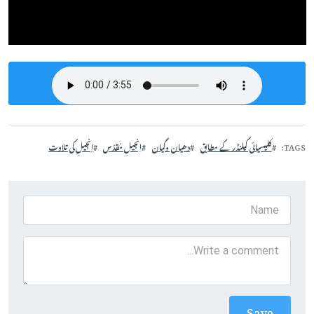
TAGS
کلیسیائی کیلنڈر کے مطابق
دھیان وگیان
اِنجیلِ مُقدّس
اِنجیلِ کی تلاوت