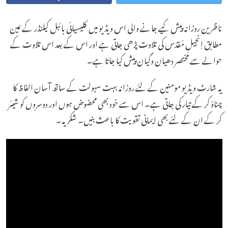
ناظرین روزانہ پیش کیے جانے والی اس ویڈیو میں کلیسیائی بائبل کیلنڈر کے عین
مطابق اِنجیلِ مُقدّس کی تلاوت پڑھی جاتی ہے اور اس کے بعد اس تلاوت کے
حوالے سے مختصر دھیان وگیان پیش کیا جاتا ہے۔
یہ شارٹ ویڈیو مومنین کے لئے روزانہ بہت سہولت کے ساتھ آسان الفاظ کا
چناؤ کر کے تیار کی جاتی ہے۔ اس سے خود بھی محضوض ہوں اور دوسروں کو شیئر
کر کے ان کے لئے بھی ایمانی تقویت کا باعث بنیں۔ شکریہ۔