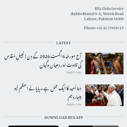
RVA Urdu Service
Rabita Manzil 9-A, Warris Road,
Lahore, Pakistan 54000
Phone: +92 42 35404129
LATEST
آج مورخہ 6 اگست 2026 کے دِن اِنجیلِ مُقدّس
کی تلاوت اور دھیان وگیان
Aug 07, 2026
دْعا اْمید کا ایک عمل ہے۔پاپائے اعظم لیو
چہاردہم
Aug 06, 2026
DOWNLOAD RVA APP