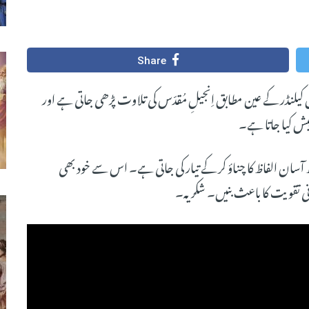
Share
ل کیلنڈر کے عین مطابق اِنجیلِ مُقدّس کی تلاوت پڑھی جاتی ہے اور
ش کیا جاتا ہے۔
سان الفاظ کا چناؤ کر کے تیار کی جاتی ہے۔ اس سے خود بھی
ی تقویت کا باعث بنیں۔ شکریہ۔