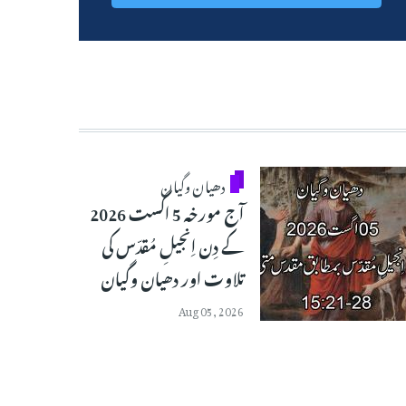
دھیان وگیان
آج مورخہ 5 اگست 2026
کے دِن اِنجیلِ مُقدّس کی
تلاوت اور دھیان وگیان
Aug 05, 2026