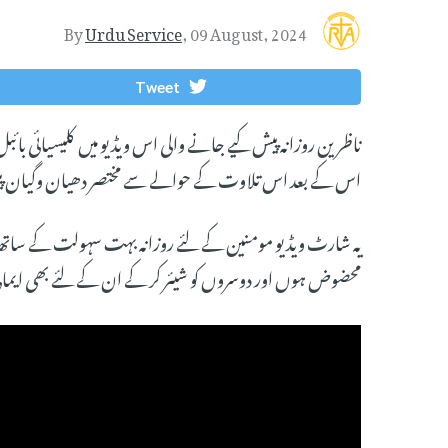
By
Urdu Service
,
09 August, 2024
Tweet
ناظرین روزانہ پیش کیے جانے والی اس ویڈیو میں کلیسیائی بائب
اس کے بعد اس تلاوت کے حوالے سے مختصر دھیان وگیان پی
یہ شارٹ ویڈیو مومنین کے لئے روزانہ بہت سہولت کے ساتھ آ
محضوض ہوں اور دوسروں کو شیئر کر کے ان کے لئے بھی ایمان