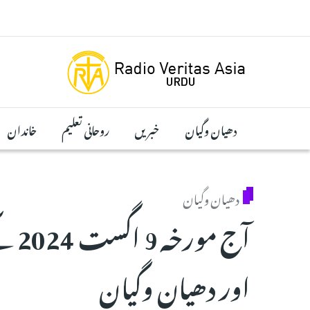
Skip to main conten
دھیان وگیان
خبریں
روحانی تعلیم
خاندان
دھیان وگیان
آج م
اور دھیان وگیان