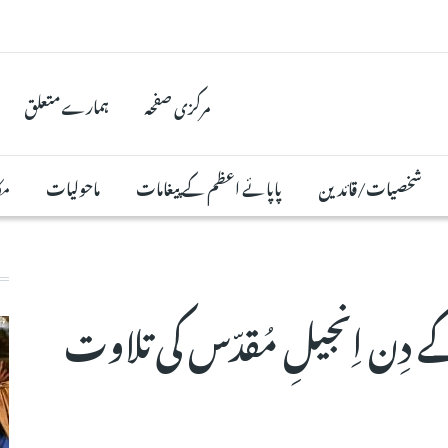
مرکزی صفحہ
ہمارے متعلق
شخصیات/قائدین
پاپائے اعظم کے پیغامات
ماحولیات
مک
ورخہ 9 اگست 2024 کے دِن اِنجیلِ مُقدّس کی تلاوت