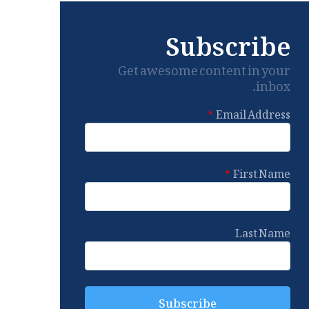
Subscribe
Get awesome content in your
inbox.
Email Address
First Name
Last Name