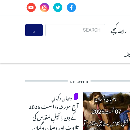
Search
رابطہ کیجئے
المہ
RELATED
دھیان وگیان
آج مورخہ 6 اگست 2026
کے دِن اِنجیلِ مُقدّس کی
تلاوت اور دھیان وگیان