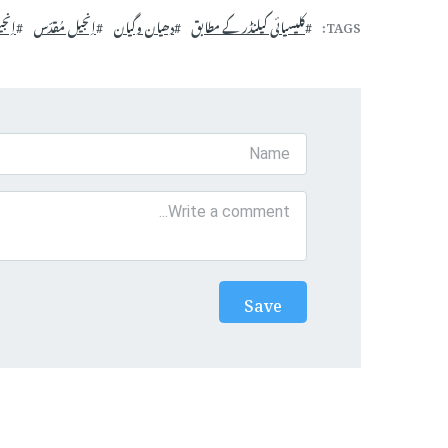
TAGS
کلیسیائی کیلنڈر کے مطابق
دھیان وگیان
اِنجیل مُقدّس
اِنج