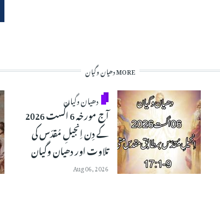
MORE دھیان وگیان
دھیان وگیان
آج مورخہ 6 اگست 2026
کے دِن اِنجیلِ مُقدّس کی
تلاوت اور دھیان وگیان
Aug 06, 2026