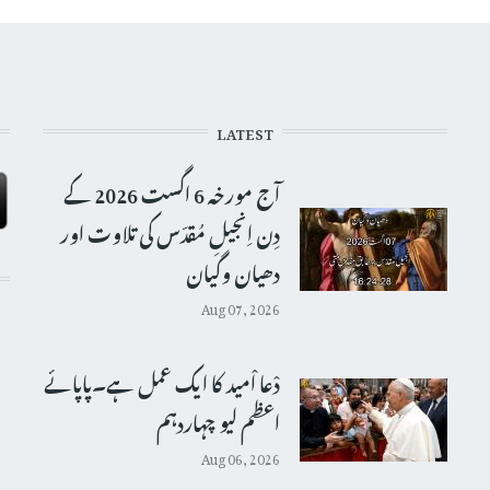
LATEST
آج مورخہ 6 اگست 2026 کے
دِن اِنجیلِ مُقدّس کی تلاوت اور
دھیان وگیان
Aug 07, 2026
دْعا اْمید کا ایک عمل ہے۔پاپائے
اعظم لیو چہاردہم
Aug 06, 2026