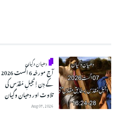
دھیان وگیان
آج مورخہ 6 اگست 2026
کے دِن اِنجیلِ مُقدّس کی
تلاوت اور دھیان وگیان
Aug 07, 2026