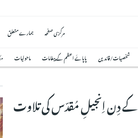
مرکزی صفحہ
ہمارے متعلق
شخصیات/قائدین
پاپائے اعظم کے پیغامات
ماحولیات
مک
ج مورخہ 13 اگست 2024 کے دِن اِنجیلِ مُقدّس کی تلاوت