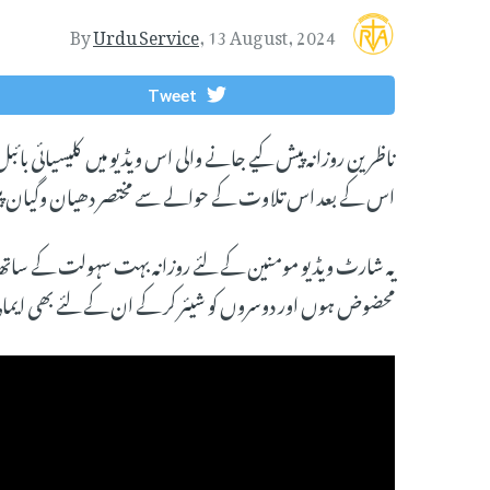
By
Urdu Service
,
13 August, 2024
Tweet
ناظرین روزانہ پیش کیے جانے والی اس ویڈیو میں کلیسیائی بائب
اس کے بعد اس تلاوت کے حوالے سے مختصر دھیان وگیان پی
یہ شارٹ ویڈیو مومنین کے لئے روزانہ بہت سہولت کے ساتھ آ
محضوض ہوں اور دوسروں کو شیئر کر کے ان کے لئے بھی ایمان