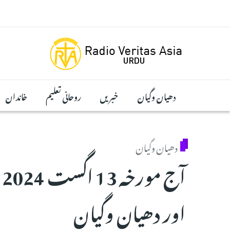
Skip to main conten
دھیان وگیان
خبریں
روحانی تعلیم
خاندان
دھیان وگیان
آ
اور دھیان وگیان