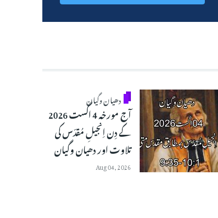
دھیان وگیان
آج مورخہ 4 اگست 2026
کے دِن اِنجیلِ مُقدّس کی
تلاوت اور دھیان وگیان
Aug 04, 2026