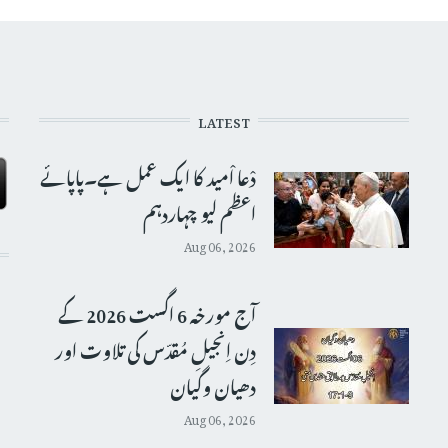
LATEST
دْعا اْمید کا ایک عمل ہے۔پاپائے
اعظم لیو چہاردہم
Aug 06, 2026
آج مورخہ 6 اگست 2026 کے
دِن اِنجیلِ مُقدّس کی تلاوت اور
دھیان وگیان
Aug 06, 2026