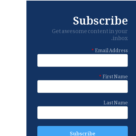
Subscribe
Get awesome content in your
inbox.
Email Address
First Name
Last Name