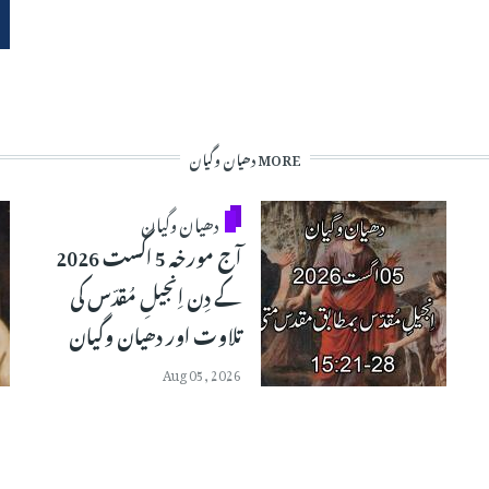
MORE دھیان وگیان
دھیان وگیان
آج مورخہ 5 اگست 2026
کے دِن اِنجیلِ مُقدّس کی
تلاوت اور دھیان وگیان
Aug 05, 2026