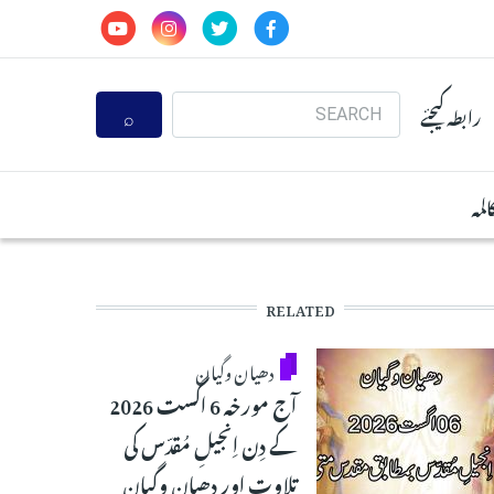
Search
رابطہ کیجئے
المہ
RELATED
دھیان وگیان
آج مورخہ 6 اگست 2026
کے دِن اِنجیلِ مُقدّس کی
تلاوت اور دھیان وگیان