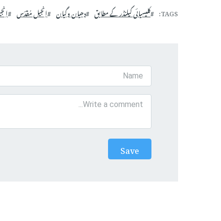
TAGS
کلیسیائی کیلنڈر کے مطابق
دھیان وگیان
اِنجیل مُقدّس
اِنج