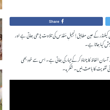
Share
ل کیلنڈر کے عین مطابق اِنجیلِ مُقدّس کی تلاوت پڑھی جاتی ہے اور
ش کیا جاتا ہے۔
سان الفاظ کا چناؤ کر کے تیار کی جاتی ہے۔ اس سے خود بھی
ی تقویت کا باعث بنیں۔ شکریہ۔