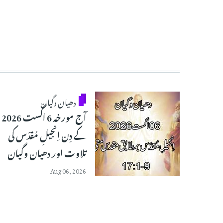
دھیان وگیان
آج مورخہ 6 اگست 2026
کے دِن اِنجیلِ مُقدّس کی
تلاوت اور دھیان وگیان
Aug 06, 2026