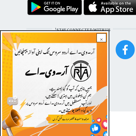
STAY CONNECTED WITH US!
×
FOOTER
Dark theme
|
Contact