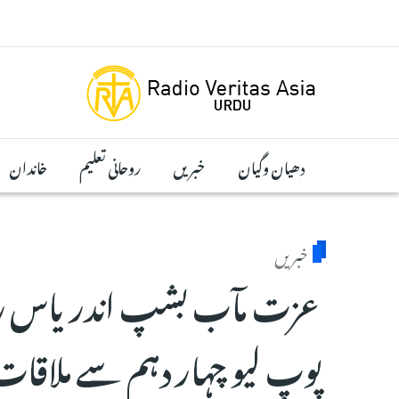
Skip to main conten
دھیان وگیان
خبریں
روحانی تعلیم
خاندان
خبریں
عزت مآب بشپ اندریاس رحم
پوپ لیو چہار دہم سے ملاقات