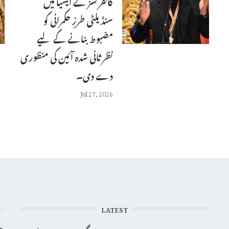
کانفرنسز نے ایشیا میں
سنڈیلٹی طرزِ حکمرانی کو
مضبوط بنانے کے لیے
نظرثانی شدہ آئین کی منظوری
دے دی۔
Jul 27, 2026
LATEST