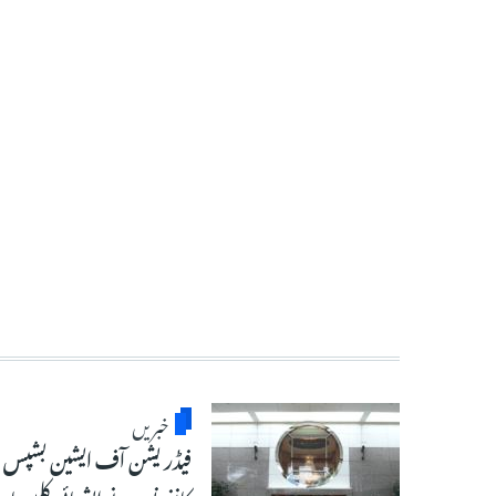
خبریں
فیڈریشن آف ایشین بشپس