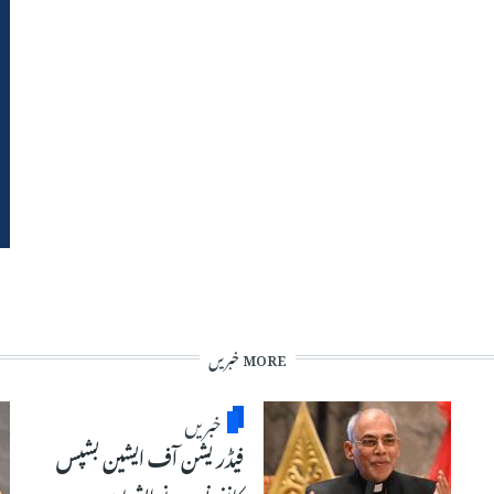
MORE خبریں
خبریں
فیڈریشن آف ایشین بشپس