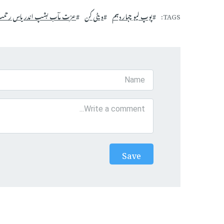
TAGS
پوپ لیو چہار دہم
ویٹی کن
عزت مآب بشپ اندریاس رحم