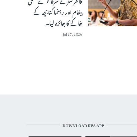
کانفرنسزکے شرکا ء نے حتمی
پیغام اور رہنما کتابچہ کے
خاکے کا جائزہ لیا۔
Jul 27, 2026
DOWNLOAD RVA APP