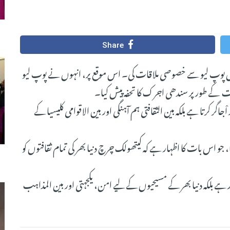
Share
پوپ لیو سے خصوصی ملاقات کی۔ اس موقع پر، انہوں نے پوپ لیو
مت کے طور پر سندھی اجرک کا تحفہ پیش کیا۔
ْجاگر کرتا ہے بلکہ بین الثقافتی ہم آہنگی اور بین الاقوامی کلیسیا کے
 اس بات کا اظہار ہے کہ کیتھولک چرچ دنیا بھر کی تمام ثقافتوں کو
 ہے بلکہ دنیا بھر کے مسیحیوں کے لیے امن، یکجہتی اور بین المذاہب