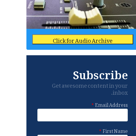
Click for Audio Archive
Subscribe
Get awesome content in your
inbox.
Email Address
First Name