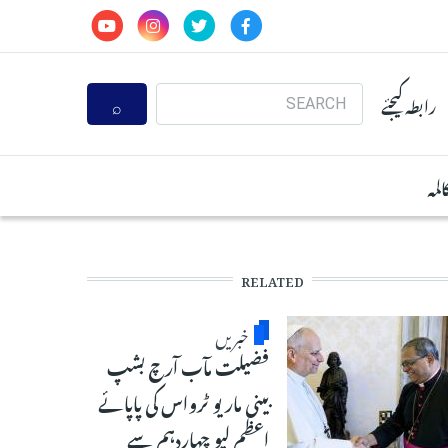
Search
رابطہ کیجئے
المہ
RELATED
خبریں
فضیلت مآب آرچ بشپ
بینی ماریو ٹرواس کی پاپائے
اعظم لیو چہاردہم سے