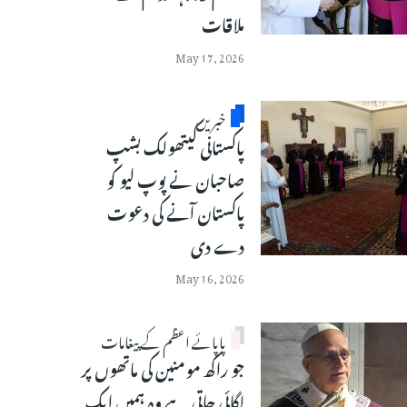
ملاقات
May 17, 2026
خبریں
پاکستانی کیتھولک بشپ
صاحبان نے پوپ لیو کو
پاکستان آنے کی دعوت
دے دی
May 16, 2026
پاپائے اعظم کے پیغامات
جو راکھ مومنین کی ماتھوں پر
لگائی جاتی ہے وہ ہمیں ایک