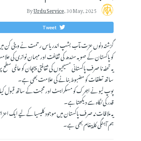
By
Urdu Service
,
30 May, 2025
Tweet
گزشتہ دنوں عزت مآب بشپ اندریاس رحمت نے ویٹی کن میں 
کو پاکستان کے صوبہ سندھ کی ثقافت اور مہمان نوازی کی علا
یہ تحفہ نا صرف پاکستانی مسیحیوں کی ثقافتی پہچان کو عالمی سطح پر ا
ساتھ تعلقات کو مضبوط بنانے کی علامت بھی ہے۔
پوپ لیو نے اجرک کو مسکراہٹ اور محبت کے ساتھ قبول کیا، جو
قدر کی نگاہ سے دیکھتا ہے۔
یہ ملاقات نہ صرف پاکستان میں موجود کلیسیا کے لیے ایک اعزاز
ہم آہنگی کا پیغام بھی ہے۔