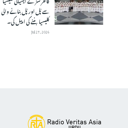
کانفرنسز نے ایشیائی کلیسیا
سے پْل اور پْل بنانے والی
کلیسیا بننے کی اپیل کی۔
Jul 27, 2026