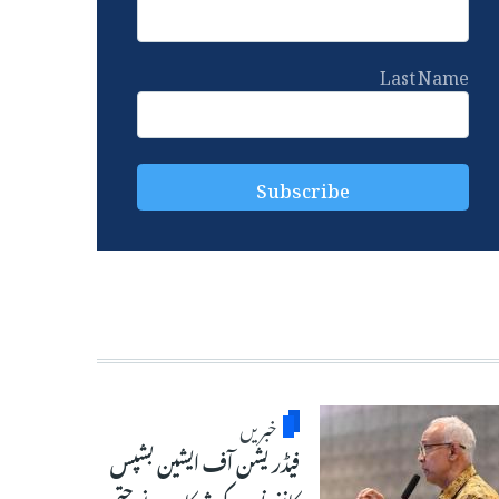
Last Name
خبریں
فیڈریشن آف ایشین بشپس