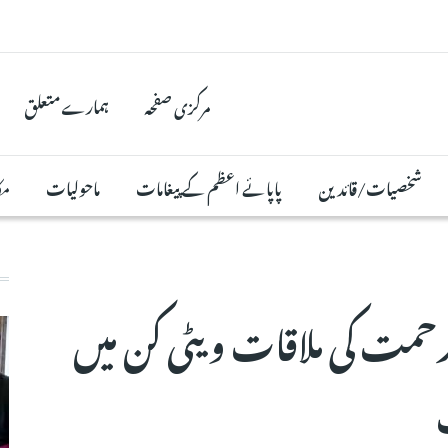
مرکزی صفحہ
ہمارے متعلق
شخصیات/قائدین
پاپائے اعظم کے پیغامات
ماحولیات
مک
ت کی ملاقات ویٹی کن میں