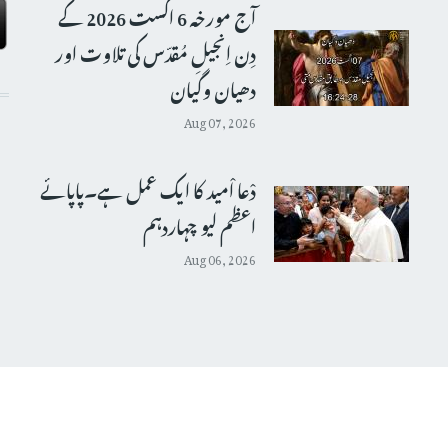
آج مورخہ 6 اگست 2026 کے
دِن اِنجیلِ مُقدّس کی تلاوت اور
دھیان وگیان
Aug 07, 2026
دْعا اْمید کا ایک عمل ہے۔پاپائے
اعظم لیو چہاردہم
Aug 06, 2026