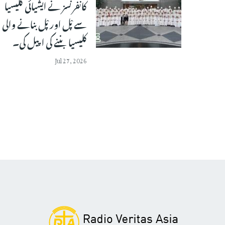
کانفرنسز نے ایشیائی کلیسیا
سے پْل اور پْل بنانے والی
کلیسیا بننے کی اپیل کی۔
Jul 27, 2026