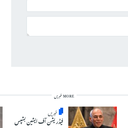
MORE خبریں
خبریں
فیڈریشن آف ایشین بشپس