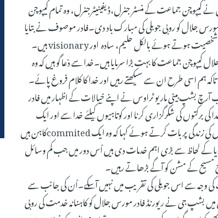
 کیپوچن جماعت کے منسٹر جنرل،ڈیفینیٹرجنرل، وہ تمام کیپوچن
مورس جلال کو روبی جوبلی کی مبارک باد دی۔فادر موصوف نے بتایا
کہ ہمیں ریورنڈ فادر مورس کی زندگی سے سیکھنا چاہئے۔وہ اعلیٰ شخصیت ہوتے ہوئے بالکل حلیم، سادہ اور visionary ہیں۔
ل کیپوچن جماعت کا بہت بڑا سرمایا ہیں۔خدا سے دْعا گو ہیں کہ وہ
اکہ ہم اسی طرح ان سے سیکھتے رہیں اور خدا کا کلام فروغ پائے۔
 آرچ بشپ بینی ماریو ٹراوس نے اپنے خیالات کے اظہار میں فادر
کی برکتوں کی شکرگزاری کرنا اور کوتاہیوں کیلئے خدا سے اور ایک
دوسرے سے معافی مانگنا ہے۔بشپ جی نے ریورنڈ فادر مورس کی زندگی پر بات کرتے ہوئے کہا کہ وہ ایک commitedکاہن ہیں
یا کے لحاظ سے بڑی اہم خدمات دی ہیں اْس دور میں جب کم وسائل
مسیح کے مشن کو آگے بڑھاتے رہیں۔
ی وجہ سے اس جوبلی کی تقریب میں نہیں آسکے۔اْن کی جانب سے
جس میں بشپ جی نے ریورنڈ فادر مورس جلال کو کاہنانہ خدمت کی روبی