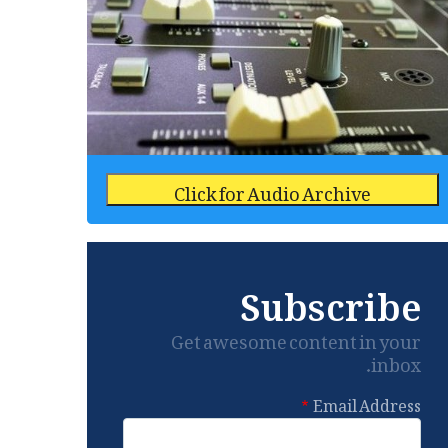
Click for Audio Archive
Subscribe
Get awesome content in your
inbox.
Email Address