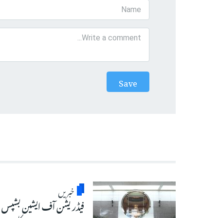
خبریں
فیڈریشن آف ایشین بشپس