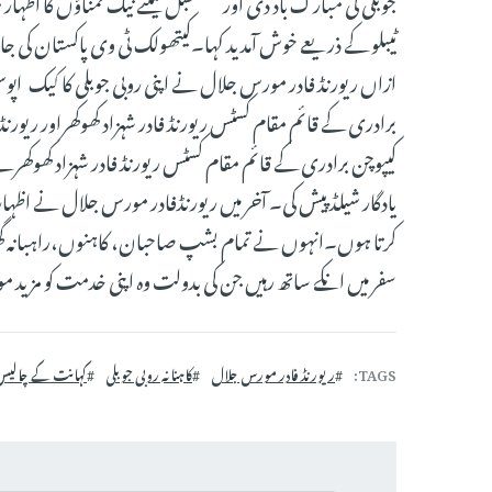
جوبلی کی مبارک باد دی اور مستقبل کیلئے نیک تمناؤں کا اظہ
ٹیبلو کے ذریعے خوش آمدید کہا۔کیتھولک ٹی وی پاکستان کی جانب 
ازاں ریورنڈ فادر مورس جلال نے اپنی روبی جوبلی کا کیک اپو
برادری کے قائم مقام کسٹس ریورنڈ فادر شہزاد کھوکھراور ریورن
کیپوچن برادری کے قائم مقام کسٹس ریورنڈ فادر شہزاد کھوکھرنے 
یادگار شیلڈ پیش کی۔ آخر میں ریورنڈفادر مورس جلال نے اظہار 
سفر میں انکے ساتھ رہیں جن کی بدولت وہ اپنی خدمت کو مزید موث
TAGS
ریورنڈ فادر مورس جلال
کاہنانہ روبی جوبلی
کہانت کے چالی