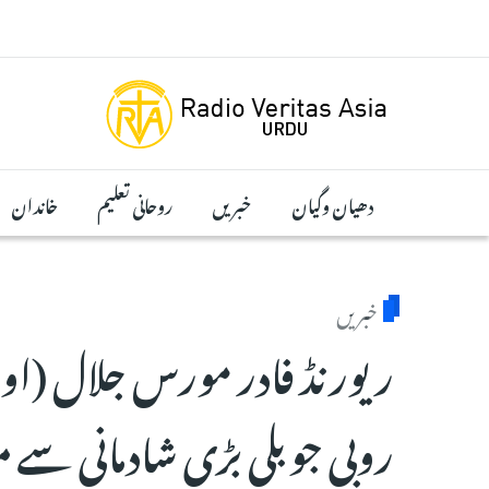
Skip to main conten
دھیان وگیان
خبریں
روحانی تعلیم
خاندان
خبریں
ریورنڈ فادر مورس جلال (او
روبی جوبلی بڑی شادمانی سے م