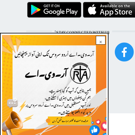
STAY CONNECTED WITH US!
×
FOOTER
Dark theme
|
Contact