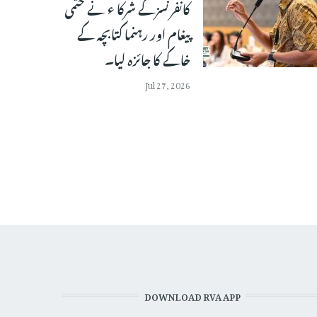
کانفرنسزکے شرکا ء نے حتمی
پیغام اور رہنما کتابچہ کے
خاکے کا جائزہ لیا۔
Jul 27, 2026
DOWNLOAD RVA APP