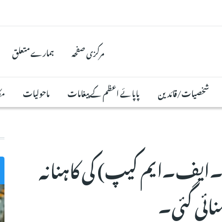
مرکزی صفحہ
ہمارے متعلق
شخصیات/قائدین
پاپائے اعظم کے پیغامات
ماحولیات
مک
۔ایف۔ایم کیپ) کی کاہنانہ
نائی گئی۔