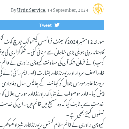
By
Urdu Service
,
14 September, 2024
Tweet
مورخہ 12ستمبر2024کوسینٹ فرانسس کیتھولک 
کاہنانہ روبی جوبلی بڑی شادمانی سے منائی گئی۔ شکرگزاری ک
کیپ) نے فرمائی جبکہ اْن کی معاونت کیپوچن برادری کے قائم مقا
فادرآصف سردار اورریورنڈ فادر بشارت (او۔ایم۔آئی) نے 
ریورنڈ فادر مورس جلال کو کہانت کے چالیس سال وفاداری سے 
پیش کیا۔فادر موصوف نے بتایا کہ ریورنڈفادر مورس جلال کو خد
خدمت سے یہ ثابت کیا کہ وہ مسیح میں قائم ہیں۔اْن کی خدمت 
نسلوں کیلئے بھی ہے۔
کیپوچن برادری کے قائم مقام کسٹس ریورنڈ فادر شہزاد کھوکھر