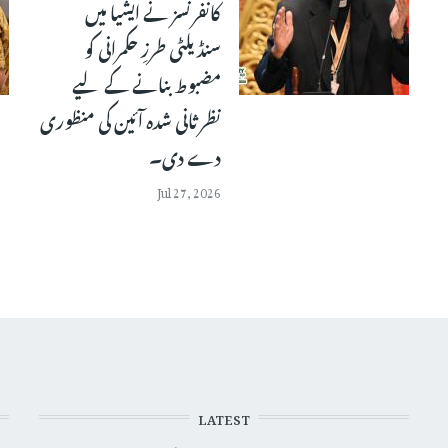
کانفرنسز نے ایشیا میں
سنڈیلٹی طرزِ حکمرانی کو
مضبوط بنانے کے لیے
نظرثانی شدہ آئین کی منظوری
دے دی۔
Jul 27, 2026
LATEST