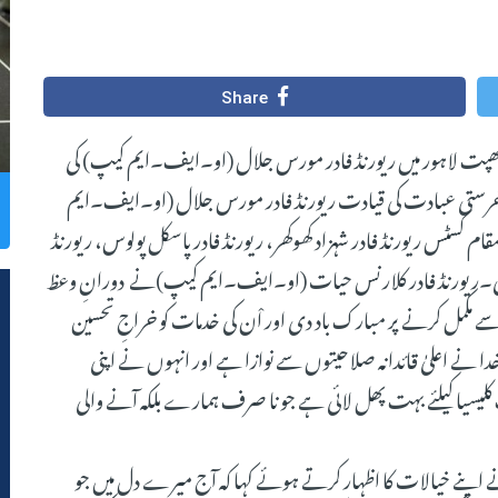
Share
چرچ کوٹ لکھپت لاہور میں ریورنڈ فادر مورس جلال (او۔ایف۔ایم کیپ) کی
ی یوخرستی عبادت کی قیادت ریورنڈ فادر مورس جلال (او۔ایف۔ایم
م کسٹس ریورنڈ فادر شہزاد کھوکھر، ریورنڈ فادر پاسکل پولوس، ریورنڈ
کی۔ریورنڈ فادر کلارنس حیات (او۔ایف۔ایم کیپ)نے دورانِ وعظ
مکمل کرنے پر مبارک باد دی اور اْن کی خدمات کو خراجِ تحسین
ا نے اعلیٰ قائدانہ صلاحیتوں سے نوازا ہے اور انہوں نے اپنی
کلیسیا کیلئے بہت پھل لائی ہے جو نا صرف ہمارے بلکہ آنے والی
نے اپنے خیالات کا اظہار کرتے ہوئے کہا کہ آج میرے دل میں جو