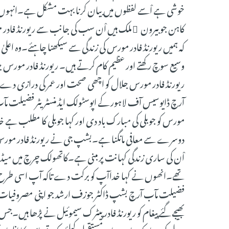
خوشی ہے اْسے لفظوں میں بیان کرنا بہت مشکل ہے۔انہوں نے
کاہن جو بیرون ِ ملک ہیں اْن سب کی جانب سے ریورنڈ فادر 
وسیع سوچ رکھتے اور عظیم کام کرتے ہیں۔ ریورنڈ فادر مورس جلا
ریورنڈ فادر مورس جلال کو اچھی صحت اور عمر کی درازی دے ت
آرچ ڈایوسیس آف لاہور کے اپوسٹولک ایڈ منسٹریٹر فضیلت مآب
مورس کو جوبلی کی مبارک باد دی اور کہا جوبلی کا مطلب ہے خدا 
اْن کی ساری زندگی کہانت پر مبنی ہے۔کاتھولک چرچ میں میڈ
تھے۔انھوں نے کہا خداآپ کو برکت دے تاکہ آپ اسی طرح 
فضیلت مآب آرچ بشپ ڈاکٹر جوزف ارشد جو اپنی مصروفیات ک
بھیجے گئے پیغام کو ریورنڈ فادر پیٹرک سیموئیل نے پڑھا ہیں۔