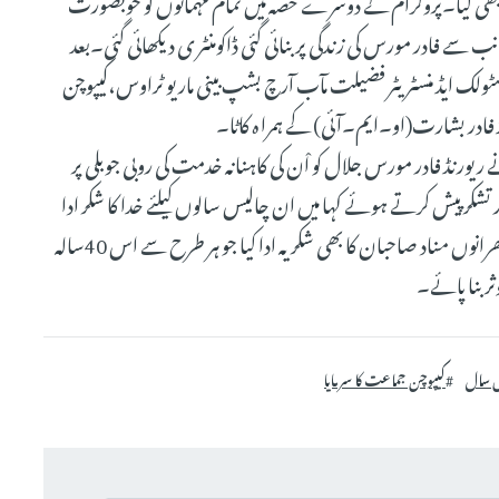
ار بھی کیا۔پروگرام کے دوسرے حصہ میں تمام مہمانوں کو خوبصورت
سے فادر مورس کی زندگی پر بنائی گئی ڈاکومنٹر ی دیکھائی گئی۔بعد
سٹولک ایڈ منسٹریٹر فضیلت مآب آرچ بشپ بینی ماریو ٹراوس،کیپوچن
ڈ فادر بشارت(او۔ایم۔آئی) کے ہمرا ہ کاٹا۔
ریورنڈ فادر مورس جلال کو اْن کی کاہنانہ خدمت کی روبی جوبلی پر
تشکر پیش کرتے ہوئے کہا میں ان چالیس سالوں کیلئے خدا کا شکر ادا
کرتا ہوں۔انہوں نے تمام بشپ صاحبان، کاہنوں،راہبانہ گھرانوں مناد صاحبان کا بھی شکریہ ادا کیا جو ہر طرح سے اس 40سالہ
ر بنا پائے۔
س سال
کیپوچن جماعت کا سرمایا