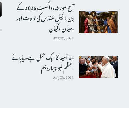
آج مورخہ 6 اگست 2026 کے
دِن اِنجیلِ مُقدّس کی تلاوت اور
دھیان وگیان
Aug 07, 2026
دْعا اْمید کا ایک عمل ہے۔پاپائے
اعظم لیو چہاردہم
Aug 06, 2026