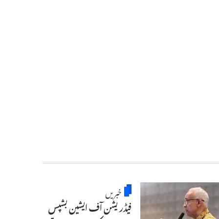
خبریں
فیڈریشن آف ایشین بشپس