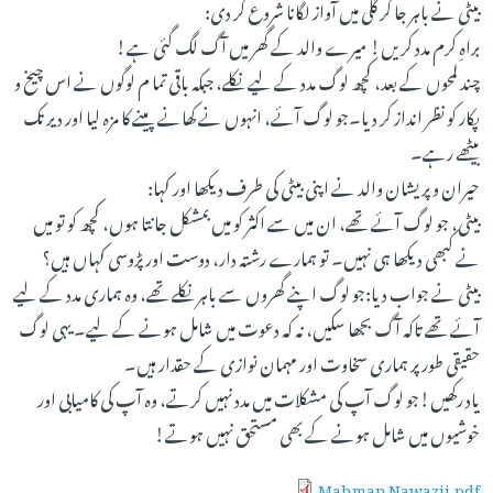
بیٹی نے باہر جا کر گلی میں آواز لگانا شروع کر دی:
براہِ کرم مدد کریں! میرے والد کے گھر میں آگ لگ گئی ہے!
چند لمحوں کے بعد، کچھ لوگ مدد کے لیے نکلے، جبکہ باقی تما م لوگوں نے اس چیخ و
پکار کو نظر انداز کر دیا۔جو لوگ آئے، انہوں نے کھانے پینے کا مزہ لیا اور دیر تک
بیٹھے رہے۔
حیران و پریشان والد نے اپنی بیٹی کی طرف دیکھا اور کہا:
بیٹی، جو لوگ آئے تھے، ان میں سے اکثر کو میں بمشکل جانتا ہوں، کچھ کو تو میں
نے کبھی دیکھا ہی نہیں۔ تو ہمارے رشتہ دار، دوست اور پڑوسی کہاں ہیں؟
بیٹی نے جواب دیا:جو لوگ اپنے گھروں سے باہر نکلے تھے، وہ ہماری مدد کے لیے
آئے تھے تاکہ آگ بجھا سکیں، نہ کہ دعوت میں شامل ہونے کے لیے۔ یہی لوگ
حقیقی طور پر ہماری سخاوت اور مہمان نوازی کے حقدار ہیں۔
یاد رکھیں!جو لوگ آپ کی مشکلات میں مدد نہیں کرتے، وہ آپ کی کامیابی اور
خوشیوں میں شامل ہونے کے بھی مستحق نہیں ہوتے!
Mahman Nawazii.pdf