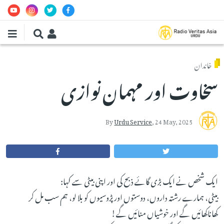
Skip to main conten
خاندان
سخاوت اور مہمان نوازی
By
Urdu Service
,
24 May, 2025
ایک شخص نے ایک بڑی گائے ذبح کی اور اپنی بیٹی سے کہا:
بیٹی، ہمارے رشتہ داروں، دوستوں اور پڑوسیوں کو بلا لو، ہم سب مل کر
کھاناکھائیں گے اور خوشیاں منائیں گے!