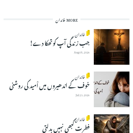
MORE خاندان
خاندان
جب زندگی آپ کوتھکا دے!
Aug 05, 2026
خاندان
خوف کے اندھیروں میں اْمید کی روشنی
Jul 23, 2026
خاندان
فطرت کبھی نہیں بدلتی