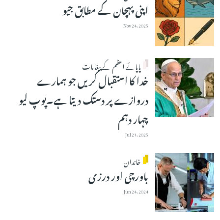
اپنی پہچان کے مطابق جیو
Nov 24, 2025
پاپائے اعظم کے پیغامات
خدا کا استقبال کریں جو ہمارے
دروازے پر دستک دیتا ہے۔پوپ لیو
چہار دہم
Jul 21, 2025
خاندان
باورچی اور درزی
Jun 24, 2024