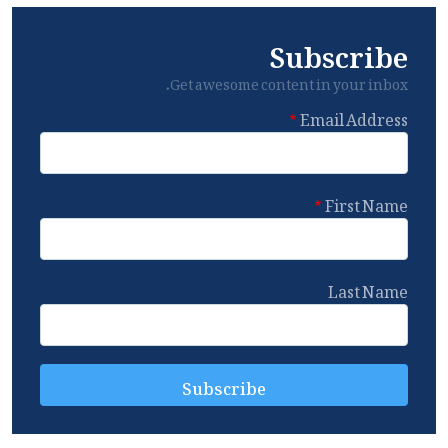
Subscribe
Get awesome content in your inbox.
Email Address
First Name
Last Name