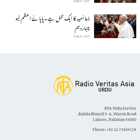
دْعا اْمید کا ایک عمل ہے۔پاپائے اعظم لیو
چہاردہم
Aug 06, 2026
RVA Urdu Service
Rabita Manzil 9-A, Warris Road,
Lahore, Pakistan 54000
Phone: +92 42 35404129