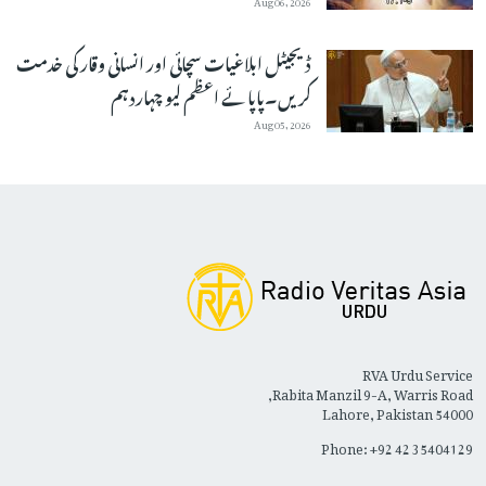
ڈیجیٹل ابلاغیات سچائی اور انسانی وقار کی خدمت
کریں۔پاپائے اعظم لیو چہاردہم
Aug 05, 2026
RVA Urdu Service
Rabita Manzil 9-A, Warris Road,
Lahore, Pakistan 54000
Phone: +92 42 35404129