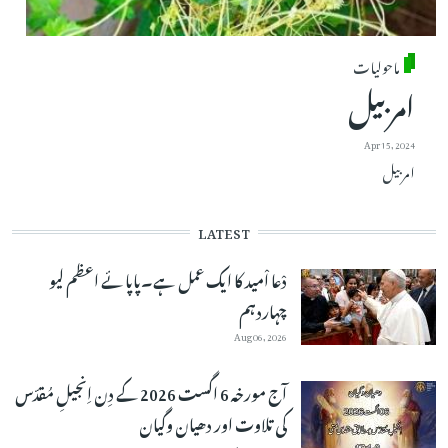
ماحولیات
امر بیل
Apr 15, 2024
امر بیل
LATEST
دْعا اْمید کا ایک عمل ہے۔پاپائے اعظم لیو
چہاردہم
Aug 06, 2026
آج مورخہ 6 اگست 2026 کے دِن اِنجیلِ مُقدّس
کی تلاوت اور دھیان وگیان
Aug 06, 2026