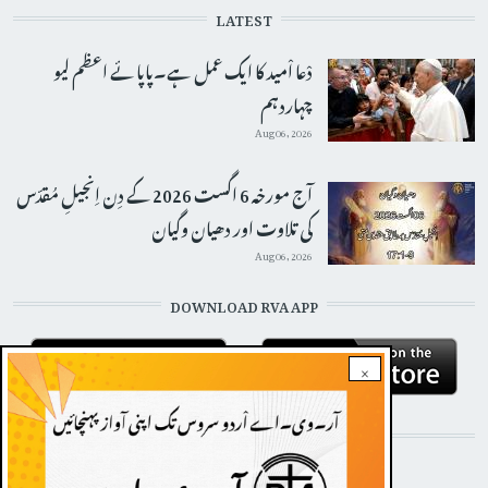
LATEST
دْعا اْمید کا ایک عمل ہے۔پاپائے اعظم لیو
چہاردہم
Aug 06, 2026
آج مورخہ 6 اگست 2026 کے دِن اِنجیلِ مُقدّس
کی تلاوت اور دھیان وگیان
Aug 06, 2026
DOWNLOAD RVA APP
×
STAY CONNECTED WITH US!