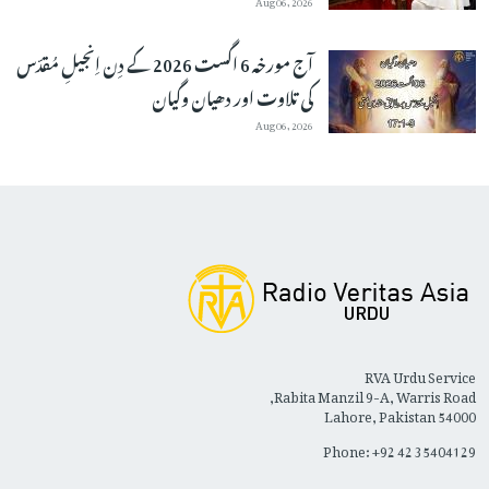
آج مورخہ 6 اگست 2026 کے دِن اِنجیلِ مُقدّس
کی تلاوت اور دھیان وگیان
Aug 06, 2026
RVA Urdu Service
Rabita Manzil 9-A, Warris Road,
Lahore, Pakistan 54000
Phone: +92 42 35404129