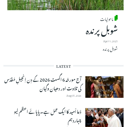
ماحولیات
شوبل پرندہ
Apr 11, 2025
شوبل پرندہ
LATEST
آج مورخہ 6 اگست 2026 کے دِن اِنجیلِ مُقدّس
کی تلاوت اور دھیان وگیان
Aug 07, 2026
دْعا اْمید کا ایک عمل ہے۔پاپائے اعظم لیو
چہاردہم
Aug 06, 2026