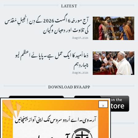
LATEST
آج مورخہ 6 اگست 2026 کے دِن اِنجیلِ مُقدّس
کی تلاوت اور دھیان وگیان
Aug 07, 2026
دْعا اْمید کا ایک عمل ہے۔پاپائے اعظم لیو
چہاردہم
Aug 06, 2026
DOWNLOAD RVA APP
×
STAY CONNECTED WITH US!