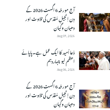
آج مورخہ 6 اگست 2026 کے
دِن اِنجیلِ مُقدّس کی تلاوت اور
دھیان وگیان
Aug 07, 2026
دْعا اْمید کا ایک عمل ہے۔پاپائے
اعظم لیو چہاردہم
Aug 06, 2026
آج مورخہ 6 اگست 2026 کے
دِن اِنجیلِ مُقدّس کی تلاوت اور
دھیان وگیان