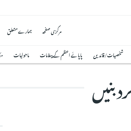
مرکزی صفحہ
ہمارے متعلق
شخصیات/قائدین
پاپائے اعظم کے پیغامات
ماحولیات
مک
 بنیں