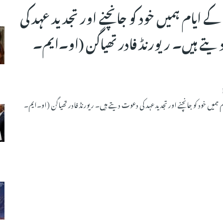
 ایام ہمیں خود کو جانچنے اور تجدید عہد کی
تے ہیں۔ ریورنڈ فادر تھیاگن (او۔ایم۔
میں خود کو جانچنے اور تجدید عہد کی دعوت دیتے ہیں۔ ریورنڈ فادر تھیاگن (او۔ایم۔