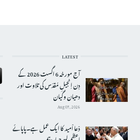
LATEST
آج مورخہ 6 اگست 2026 کے
دِن اِنجیلِ مُقدّس کی تلاوت اور
دھیان وگیان
Aug 07, 2026
دْعا اْمید کا ایک عمل ہے۔پاپائے
اعظم لیو چہاردہم