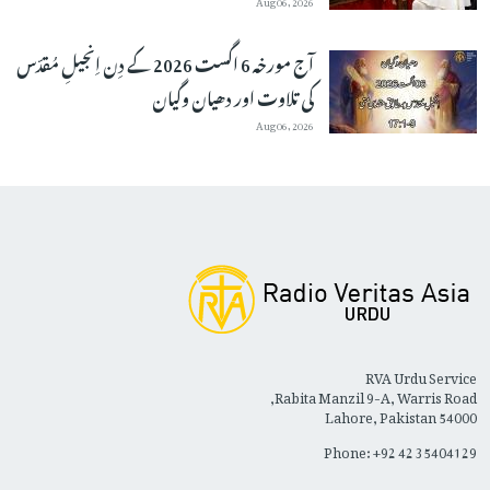
آج مورخہ 6 اگست 2026 کے دِن اِنجیلِ مُقدّس
کی تلاوت اور دھیان وگیان
Aug 06, 2026
RVA Urdu Service
Rabita Manzil 9-A, Warris Road,
Lahore, Pakistan 54000
Phone: +92 42 35404129