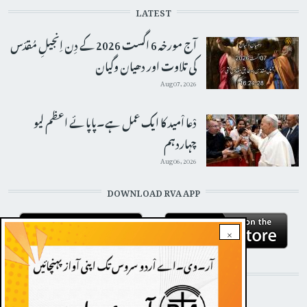
LATEST
آج مورخہ 6 اگست 2026 کے دِن اِنجیلِ مُقدّس
کی تلاوت اور دھیان وگیان
Aug 07, 2026
دْعا اْمید کا ایک عمل ہے۔پاپائے اعظم لیو
چہاردہم
Aug 06, 2026
DOWNLOAD RVA APP
×
STAY CONNECTED WITH US!