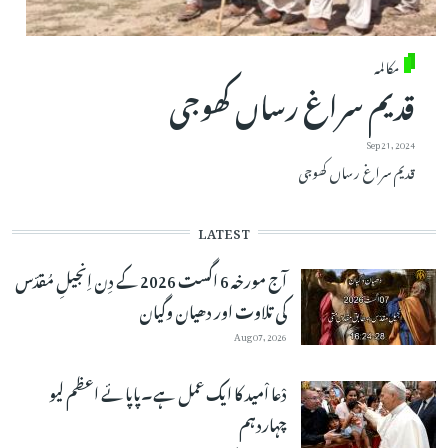
مکالمہ
قدیم سراغ رساں کھوجی
Sep 21, 2024
قدیم سراغ رساں کھوجی
LATEST
آج مورخہ 6 اگست 2026 کے دِن اِنجیلِ مُقدّس
کی تلاوت اور دھیان وگیان
Aug 07, 2026
دْعا اْمید کا ایک عمل ہے۔پاپائے اعظم لیو
چہاردہم
Aug 06, 2026