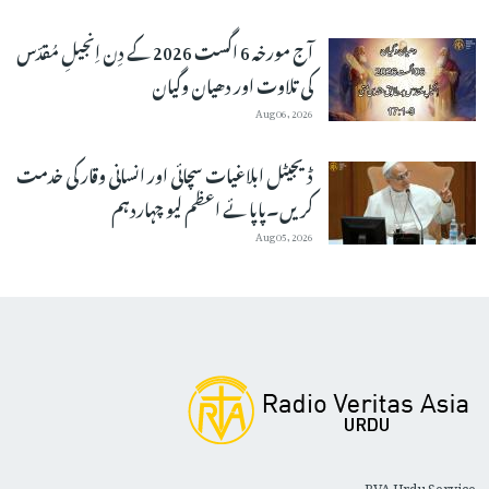
آج مورخہ 6 اگست 2026 کے دِن اِنجیلِ مُقدّس
کی تلاوت اور دھیان وگیان
Aug 06, 2026
ڈیجیٹل ابلاغیات سچائی اور انسانی وقار کی خدمت
کریں۔پاپائے اعظم لیو چہاردہم
Aug 05, 2026
RVA Urdu Service