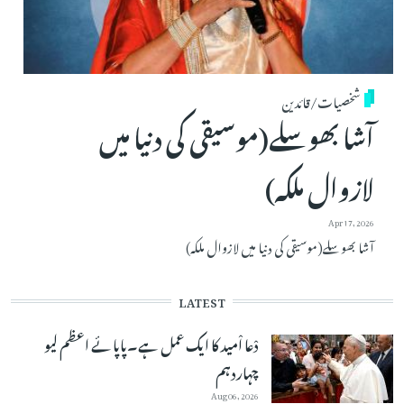
شخصیات/قائدین
آشا بھوسلے(موسیقی کی دنیا میں
لازوال ملکہ)
Apr 17, 2026
آشا بھوسلے(موسیقی کی دنیا میں لازوال ملکہ)
LATEST
دْعا اْمید کا ایک عمل ہے۔پاپائے اعظم لیو
چہاردہم
Aug 06, 2026