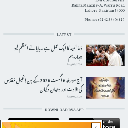
Rabita Manzil 9-A, Warris Road,
Lahore, Pakistan 54000
Phone: +92 42 35404129
LATEST
دْعا اْمید کا ایک عمل ہے۔پاپائے اعظم لیو
چہاردہم
Aug 06, 2026
آج مورخہ 6 اگست 2026 کے دِن اِنجیلِ مُقدّس
کی تلاوت اور دھیان وگیان
Aug 06, 2026
DOWNLOAD RVA APP
×