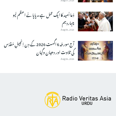
دْعا اْمید کا ایک عمل ہے۔پاپائے اعظم لیو
چہاردہم
Aug 06, 2026
آج مورخہ 6 اگست 2026 کے دِن اِنجیلِ مُقدّس
کی تلاوت اور دھیان وگیان
Aug 06, 2026