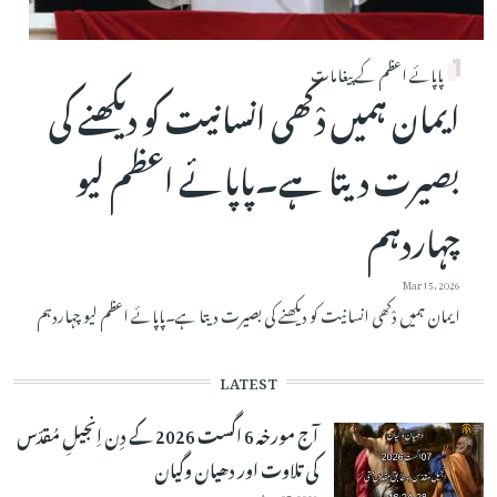
پاپائے اعظم کے پیغامات
ایمان ہمیں دْکھی انسانیت کو دیکھنے کی
بصیرت دیتا ہے۔پاپائے اعظم لیو
چہاردہم
Mar 15, 2026
ایمان ہمیں دْکھی انسانیت کو دیکھنے کی بصیرت دیتا ہے۔پاپائے اعظم لیو چہاردہم
LATEST
آج مورخہ 6 اگست 2026 کے دِن اِنجیلِ مُقدّس
کی تلاوت اور دھیان وگیان
Aug 07, 2026