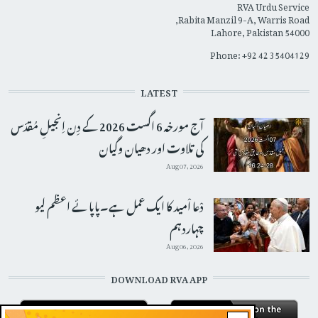
RVA Urdu Service
Rabita Manzil 9-A, Warris Road,
Lahore, Pakistan 54000
Phone: +92 42 35404129
LATEST
آج مورخہ 6 اگست 2026 کے دِن اِنجیلِ مُقدّس
کی تلاوت اور دھیان وگیان
Aug 07, 2026
دْعا اْمید کا ایک عمل ہے۔پاپائے اعظم لیو
چہاردہم
Aug 06, 2026
DOWNLOAD RVA APP