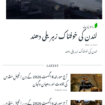
ماحولیات
لندن کی خوفناک زہریلی دھند
Nov 14, 2024
لندن کی خوفناک زہریلی دھند
LATEST
آج مورخہ 8 اگست 2026 کے دِن اِنجیلِ مُقدّس
کی تلاوت اور دھیان وگیان
Aug 08, 2026
آج مورخہ 6 اگست 2026 کے دِن اِنجیلِ مُقدّس