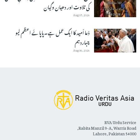
کی تلاوت اور دھیان وگیان
Aug 07, 2026
دْعا اْمید کا ایک عمل ہے۔پاپائے اعظم لیو
چہاردہم
Aug 06, 2026
RVA Urdu Service
Rabita Manzil 9-A, Warris Road,
Lahore, Pakistan 54000