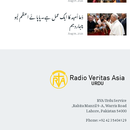
دْعا اْمید کا ایک عمل ہے۔پاپائے اعظم لیو
چہاردہم
Aug 06, 2026
RVA Urdu Service
Rabita Manzil 9-A, Warris Road,
Lahore, Pakistan 54000
Phone: +92 42 35404129