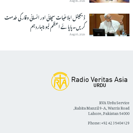
ڈیجیٹل ابلاغیات سچائی اور انسانی وقار کی خدمت
کریں۔پاپائے اعظم لیو چہاردہم
Aug 05, 2026
RVA Urdu Service
Rabita Manzil 9-A, Warris Road,
Lahore, Pakistan 54000
Phone: +92 42 35404129