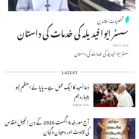
شخصیات/قائدین
سسٹر ایوا فیدیلہ کی خدمات کی داستان
Apr 21, 2026
سسٹر ایوا فیدیلہ کی خدمات کی داستان
LATEST
دْعا اْمید کا ایک عمل ہے۔پاپائے اعظم لیو
چہاردہم
Aug 06, 2026
آج مورخہ 6 اگست 2026 کے دِن اِنجیلِ مُقدّس
کی تلاوت اور دھیان وگیان
Aug 06, 2026