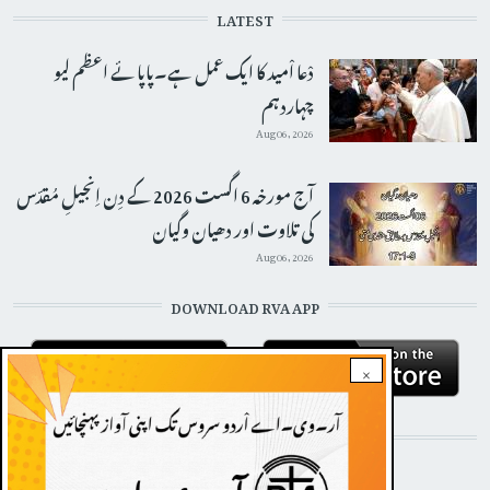
LATEST
دْعا اْمید کا ایک عمل ہے۔پاپائے اعظم لیو
چہاردہم
Aug 06, 2026
آج مورخہ 6 اگست 2026 کے دِن اِنجیلِ مُقدّس
کی تلاوت اور دھیان وگیان
Aug 06, 2026
DOWNLOAD RVA APP
×
STAY CONNECTED WITH US!