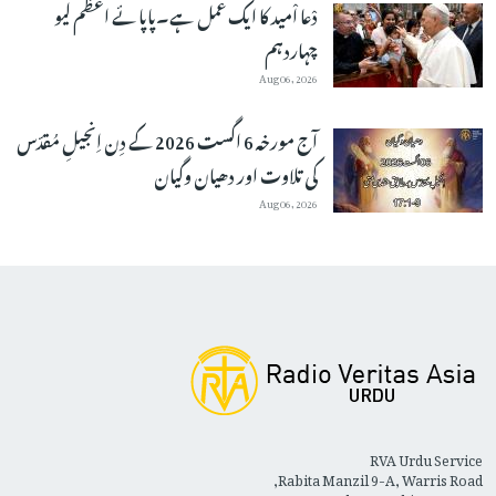
دْعا اْمید کا ایک عمل ہے۔پاپائے اعظم لیو
چہاردہم
Aug 06, 2026
آج مورخہ 6 اگست 2026 کے دِن اِنجیلِ مُقدّس
کی تلاوت اور دھیان وگیان
Aug 06, 2026
RVA Urdu Service
Rabita Manzil 9-A, Warris Road,