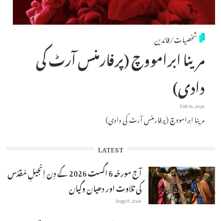
شخصیات/قائدین
مرینا ابرامووچ (پرفارمنس آرٹ کی
دادی)
Feb 16, 2026
مرینا ابرامووچ (پرفارمنس آرٹ کی دادی)
LATEST
آج مورخہ 6 اگست 2026 کے دِن اِنجیلِ مُقدّس
کی تلاوت اور دھیان وگیان
Aug 07, 2026