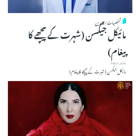
شخصیات/قائدین
مائیکل جیکسن (شہرت کے پیچھے کا
پیغام)
Feb 23, 2026
مائیکل جیکسن (شہرت کے پیچھے کا پیغام)