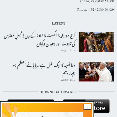
Lahore, Pakistan 54000
Phone: +92 42 35404129
LATEST
آج مورخہ 6 اگست 2026 کے دِن اِنجیلِ مُقدّس
کی تلاوت اور دھیان وگیان
Aug 07, 2026
دْعا اْمید کا ایک عمل ہے۔پاپائے اعظم لیو
چہاردہم
Aug 06, 2026
DOWNLOAD RVA APP
×