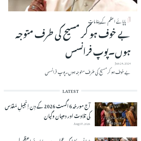
پاپائے اعظم کے پیغامات
بے خوف ہو کر مسیح کی طرف متوجہ
ہوں۔پوپ فرانسس
Jun 24, 2024
بے خوف ہو کر مسیح کی طرف متوجہ ہوں۔پوپ فرانسس
LATEST
آج مورخہ 6 اگست 2026 کے دِن اِنجیلِ مُقدّس
کی تلاوت اور دھیان وگیان
Aug 07, 2026
دْعا اْمید کا ایک عمل ہے۔پاپائے اعظم لیو