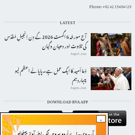
Phone: +92 42 35404129
LATEST
آج مورخہ 6 اگست 2026 کے دِن اِنجیلِ مُقدّس
کی تلاوت اور دھیان وگیان
Aug 07, 2026
دْعا اْمید کا ایک عمل ہے۔پاپائے اعظم لیو
چہاردہم
Aug 06, 2026
DOWNLOAD RVA APP
×