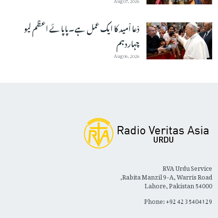
دْعا اْمید کا ایک عمل ہے۔پاپائے اعظم لیو
چہاردہم
Aug 06, 2026
RVA Urdu Service
Rabita Manzil 9-A, Warris Road,
Lahore, Pakistan 54000
Phone: +92 42 35404129