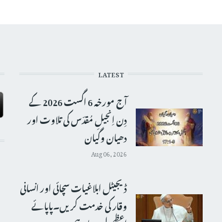
LATEST
آج مورخہ 6 اگست 2026 کے
دِن اِنجیلِ مُقدّس کی تلاوت اور
دھیان وگیان
Aug 06, 2026
ڈیجیٹل ابلاغیات سچائی اور انسانی
وقار کی خدمت کریں۔پاپائے