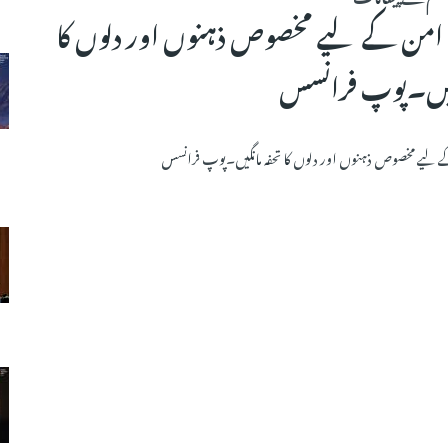
امن کے لیے مخصوص ذہنوں اور دلوں کا
نگیں۔پوپ فرانسس
 لیے مخصوص ذہنوں اور دلوں کا تحفہ مانگیں۔پوپ فرانسس