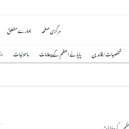
مرکزی صفحہ
ہمارے متعلق
شخصیات/قائدین
پاپائے اعظم کے پیغامات
ماحولیات
مک
عظم کے پیغامات