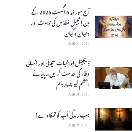
آج مورخہ 6 اگست 2026 کے
دِن اِنجیلِ مُقدّس کی تلاوت اور
دھیان وگیان
Aug 06, 2026
ڈیجیٹل ابلاغیات سچائی اور انسانی
وقار کی خدمت کریں۔پاپائے
اعظم لیو چہاردہم
Aug 05, 2026
جب زندگی آپ کوتھکا دے!
Aug 05, 2026