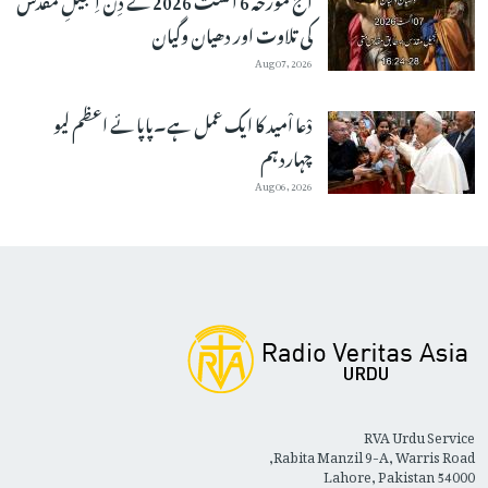
کی تلاوت اور دھیان وگیان
Aug 07, 2026
دْعا اْمید کا ایک عمل ہے۔پاپائے اعظم لیو
چہاردہم
Aug 06, 2026
RVA Urdu Service
Rabita Manzil 9-A, Warris Road,
Lahore, Pakistan 54000