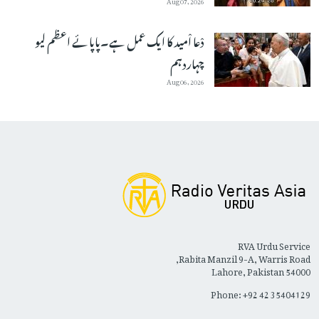
دْعا اْمید کا ایک عمل ہے۔پاپائے اعظم لیو
چہاردہم
Aug 06, 2026
RVA Urdu Service
Rabita Manzil 9-A, Warris Road,
Lahore, Pakistan 54000
Phone: +92 42 35404129